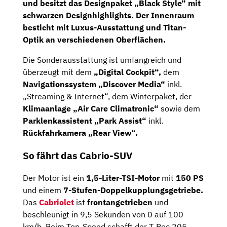
und besitzt das Designpaket
„Black Style“
mit
schwarzen Designhighlights. Der Innenraum
besticht mit Luxus-Ausstattung und
Titan-
Optik
an verschiedenen Oberflächen.
Die Sonderausstattung ist umfangreich und
überzeugt mit dem
„Digital Cockpit“,
dem
Navigationssystem „Discover Media“
inkl.
„Streaming & Internet“, dem Winterpaket, der
Klimaanlage „Air Care Climatronic“
sowie dem
Parklenkassistent „Park Assist“
inkl.
Rückfahrkamera „Rear View“.
So fährt das Cabrio-SUV
Der Motor ist ein
1,5-Liter-TSI-Motor
mit
150 PS
und einem
7-Stufen-Doppelkupplungsgetriebe.
Das
Cabriolet
ist
frontangetrieben
und
beschleunigt in 9,5 Sekunden von 0 auf 100
km/h. Beim Top-Speed schafft der T-Roc 205