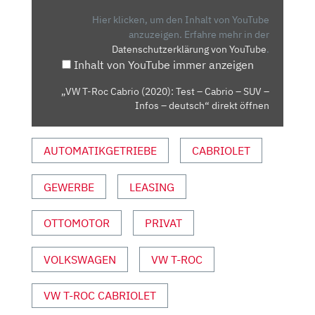
CABRIO
(2020):
Hier klicken, um den Inhalt von YouTube
TEST
anzuzeigen.
Erfahre mehr in der
Datenschutzerklärung von YouTube
.
–
Inhalt von YouTube immer anzeigen
CABRIO
–
„VW T-Roc Cabrio (2020): Test – Cabrio – SUV –
SUV
Infos – deutsch“ direkt öffnen
–
INFOS
AUTOMATIKGETRIEBE
CABRIOLET
–
DEUTSCH“
VON
GEWERBE
LEASING
YOUTUBE
ANZEIGEN
OTTOMOTOR
PRIVAT
VOLKSWAGEN
VW T-ROC
VW T-ROC CABRIOLET