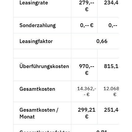
Leasingrate
279,--
234,45 €
€
Sonderzahlung
0,-- €
0,-- €
Leasingfaktor
0,66
Überführungskosten
970,--
815,13 €
€
Gesamtkosten
14.362,-
12.068,91
- €
€
Gesamtkosten /
299,21
251,44 €
Monat
€