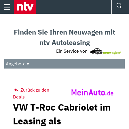
Skip
to
content
Ressorts
Sport
Finden Sie Ihren Neuwagen mit
Börse
Wetter
ntv Autoleasing
TV
Ein Service von
Video
Audio
Angebote ▾
Das Beste
Zurück zu den
Deals
VW T-Roc Cabriolet im
Leasing als