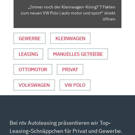
NEUEN
„Immer noch der Kleinwagen-König? 7 Fakten
VW
zum neuen VW Polo | auto motor und sport“ direkt
POLO
öffnen
|
AUTO
GEWERBE
KLEINWAGEN
MOTOR
UND
LEASING
MANUELLES GETRIEBE
SPORT“
VON
YOUTUBE
OTTOMOTOR
PRIVAT
ANZEIGEN
VOLKSWAGEN
VW POLO
Bei ntv Autoleasing präsentieren wir Top-
Leasing-Schnäppchen für Privat und Gewerbe.