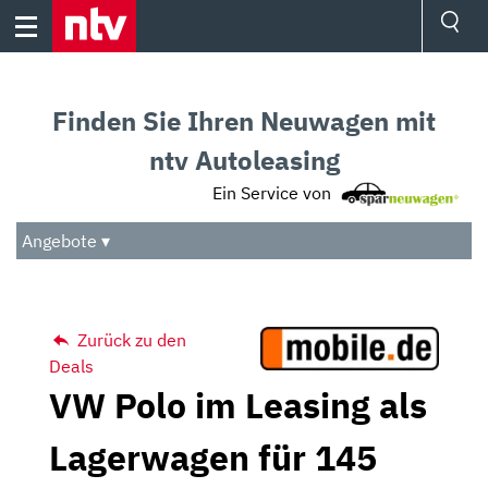
Skip
to
content
Ressorts
Sport
Finden Sie Ihren Neuwagen mit
Börse
Wetter
ntv Autoleasing
TV
Ein Service von
Video
Audio
Angebote ▾
Das Beste
Zurück zu den
Deals
VW Polo im Leasing als
Lagerwagen für 145