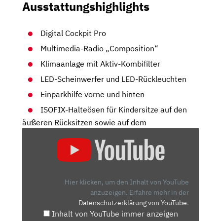
Ausstattungshighlights
Digital Cockpit Pro
Multimedia-Radio „Composition“
Klimaanlage mit Aktiv-Kombifilter
LED-Scheinwerfer und LED-Rückleuchten
Einparkhilfe vorne und hinten
ISOFIX-Halteösen für Kindersitze auf den
äußeren Rücksitzen sowie auf dem
„IMMER
NOCH
DER
KLEINWAGEN-
KÖNIG?
Hier klicken, um den Inhalt von YouTube
7
anzuzeigen.
Erfahre mehr in der
Datenschutzerklärung von YouTube
.
FAKTEN
Inhalt von YouTube immer anzeigen
ZUM