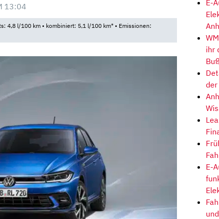
E-A
M 13:04
Ele
Anh
ts: 4,8 l/100 km • kombiniert: 5,1 l/100 km* • Emissionen:
WM-
ihr
Buß
Det
der
Anh
Wis
Lea
Fin
Frü
Fah
E-A
fun
Ele
Fah
und