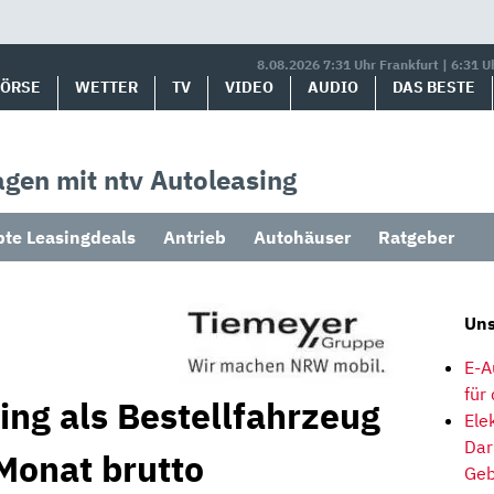
8.08.2026 7:31 Uhr Frankfurt | 6:31 U
BÖRSE
WETTER
TV
VIDEO
AUDIO
DAS BESTE
gen mit ntv Autoleasing
bte Leasingdeals
Antrieb
Autohäuser
Ratgeber
Uns
E-A
für
ing als Bestellfahrzeug
Ele
Dar
Monat brutto
Geb