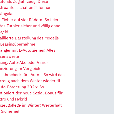
uto als Zugfahrzeug: Diese
ktroautos schaffen 2 Tonnen
ängelast
Fieber auf vier Rädern: So feiert
 das Turnier sicher und völlig ohne
geld
aillierte Darstellung des Modells
 Leasingübernahme
änger mit E-Auto ziehen: Alles
senswerte
sing, Auto-Abo oder Vario-
anzierung im Vergleich
hjahrscheck fürs Auto – So wird das
rzeug nach dem Winter wieder fit
uto-Förderung 2026: So
ktioniert der neue Sozial-Bonus für
ktro und Hybrid
rzeugpflege im Winter: Werterhalt
 Sicherheit