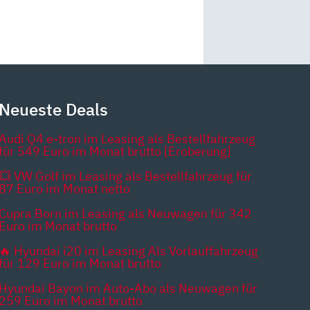
Neueste Deals
Audi Q4 e-tron im Leasing als Bestellfahrzeug
für 549 Euro im Monat brutto [Eroberung]
💥 VW Golf im Leasing als Bestellfahrzeug für
87 Euro im Monat netto
Cupra Born im Leasing als Neuwagen für 342
Euro im Monat brutto
🔥 Hyundai i20 im Leasing Als Vorlauffahrzeug
für 129 Euro im Monat brutto
Hyundai Bayon im Auto-Abo als Neuwagen für
259 Euro im Monat brutto