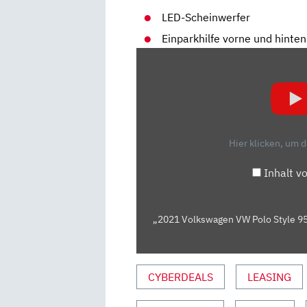
LED-Scheinwerfer
Einparkhilfe vorne und hinten
„2021
VOLKSWAGEN
VW
POLO
STYLE
95
Hier klicken, um 
PS
–
Inhalt v
KAUFBERATUNG,
TEST
DEUTSCH,
„2021 Volkswagen VW Polo Style 95 
REVIEW,
FAHRBERICHT
AUSFAHRT.TV“
CYBERDEALS
LEASING
VON
YOUTUBE