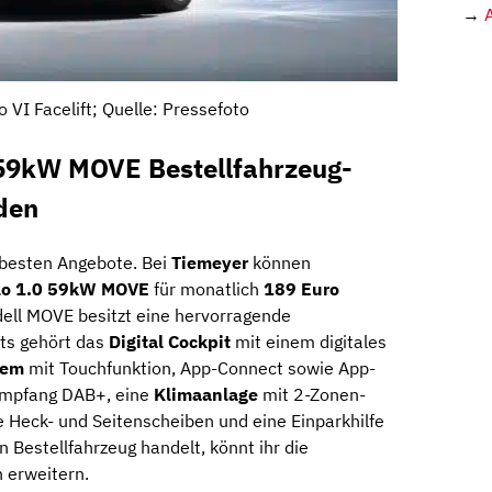
→
 VI Facelift; Quelle: Pressefoto
59kW MOVE Bestellfahrzeug-
den
e besten Angebote. Bei
Tiemeyer
können
lo 1.0 59kW MOVE
für monatlich
189 Euro
ll MOVE besitzt eine hervorragende
hts gehört das
Digital Cockpit
mit einem digitales
tem
mit Touchfunktion, App-Connect sowie App-
oempfang DAB+, eine
Klimaanlage
mit 2-Zonen-
 Heck- und Seitenscheiben und eine Einparkhilfe
n Bestellfahrzeug handelt, könnt ihr die
 erweitern.