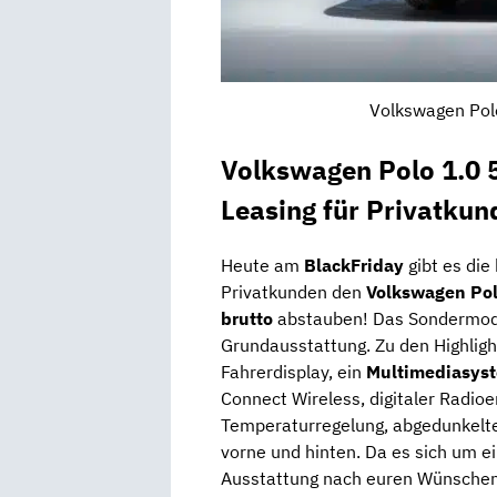
Volkswagen Polo
Volkswagen Polo 1.0 
Leasing für Privatkun
Heute am
BlackFriday
gibt es di
Privatkunden den
Volkswagen Po
brutto
abstauben! Das Sondermode
Grundausstattung. Zu den Highlig
Fahrerdisplay, ein
Multimediasys
Connect Wireless, digitaler Radi
Temperaturregelung, abgedunkelte
vorne und hinten. Da es sich um ei
Ausstattung nach euren Wünschen