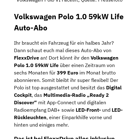
Volkswagen Polo 1.0 59kW Life
Auto-Abo
Ihr braucht ein Fahrzeug für ein halbes Jahr?
Dann schaut euch mal dieses Auto-Abo von
FlexxDrive
an! Dort könnt ihr den
Volkswagen
Polo 1.0 59kW Life
über einen Zeitraum von
sechs Monaten für
399 Euro
im Monat brutto
abonnieren. Somit bleibt ihr super flexibel! Der
Polo ist top ausgestattet und besitzt das
Digital
Cockpit
, das
Multimedia-Radio „Ready 2
Discover“
mit App-Connect und digitalen
Radioempfang DAB+ sowie
LED-Front-
und
LED-
Rückleuchten
, einer Einparkhilfe vorne und
hinten und einiges mehr.
Das ist bei FlexxDrive alles inklusive