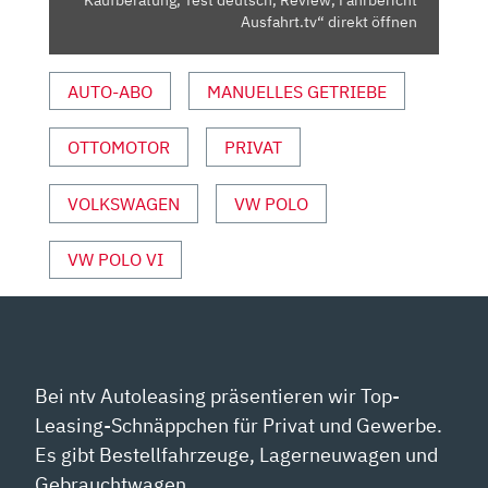
DEUTSCH,
Ausfahrt.tv“ direkt öffnen
REVIEW,
FAHRBERICHT
AUTO-ABO
MANUELLES GETRIEBE
AUSFAHRT.TV“
VON
OTTOMOTOR
PRIVAT
YOUTUBE
ANZEIGEN
VOLKSWAGEN
VW POLO
VW POLO VI
Bei ntv Autoleasing präsentieren wir Top-
Leasing-Schnäppchen für Privat und Gewerbe.
Es gibt Bestellfahrzeuge, Lagerneuwagen und
Gebrauchtwagen.