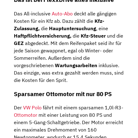
Das All-inclusive
Auto-Abo
deckt alle gängigen
Kosten für ein Kfz ab. Dazu zählt die
Kfz-
Zulassung,
die
Hauptuntersuchung
, eine
Haftpflichtversicherung,
die
Kfz-Steuer
und die
GEZ
abgedeckt. Mit dem Reifenpaket seid ihr für
jede Saison gewappnet, egal ob Winter- oder
Sommerreifen. Außerdem sind die
vorgeschriebenen
Wartungsarbeiten
inklusive.
Das einzige, was extra gezahlt werden muss, sind
die Kosten für den Sprit.
Sparsamer Ottomotor mit nur 80 PS
Der
VW Polo
fährt mit einem sparsamen 1,0l-R3-
Ottomotor
mit einer Leistung von 80 PS und
einem 5-Gang-Schaltgetriebe. Der Motor erreicht
ein maximales Drehmoment von 160
Newtonmeter, wodurch er 15,4 Sekunden