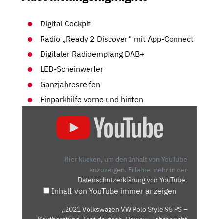
Digital Cockpit
Radio „Ready 2 Discover“ mit App-Connect
Digitaler Radioempfang DAB+
LED-Scheinwerfer
Ganzjahresreifen
Einparkhilfe vorne und hinten
„2021
VOLKSWAGEN
VW
POLO
STYLE
Hier klicken, um den Inhalt von YouTube
95
anzuzeigen.
Erfahre mehr in der
Datenschutzerklärung von YouTube
.
PS
Inhalt von YouTube immer anzeigen
–
KAUFBERATUNG,
„2021 Volkswagen VW Polo Style 95 PS –
TEST
Kaufberatung, Test deutsch, Review, Fahrbericht