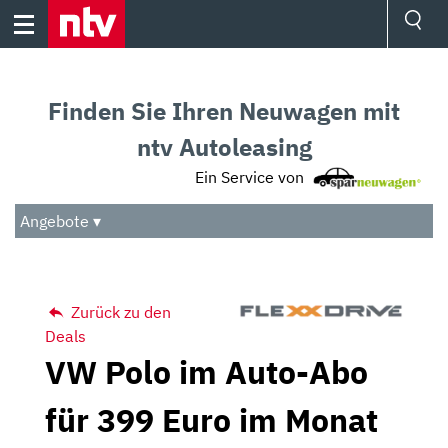
Skip
to
content
Ressorts
Sport
Finden Sie Ihren Neuwagen mit
Börse
Wetter
ntv Autoleasing
TV
Ein Service von
Video
Audio
Angebote ▾
Das Beste
Zurück zu den
Deals
VW Polo im Auto-Abo
für 399 Euro im Monat