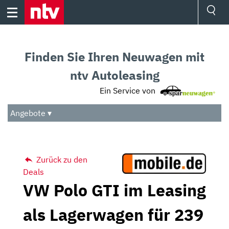
Skip
to
content
Ressorts
Sport
Finden Sie Ihren Neuwagen mit
Börse
Wetter
ntv Autoleasing
TV
Ein Service von
Video
Audio
Angebote ▾
Das Beste
Zurück zu den
Deals
VW Polo GTI im Leasing
als Lagerwagen für 239