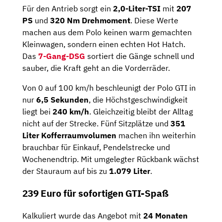
Für den Antrieb sorgt ein
2,0-Liter-TSI
mit
207
PS
und
320 Nm Drehmoment
. Diese Werte
machen aus dem Polo keinen warm gemachten
Kleinwagen, sondern einen echten Hot Hatch.
Das
7-Gang-DSG
sortiert die Gänge schnell und
sauber, die Kraft geht an die Vorderräder.
Von 0 auf 100 km/h beschleunigt der Polo GTI in
nur
6,5 Sekunden
, die Höchstgeschwindigkeit
liegt bei
240 km/h
. Gleichzeitig bleibt der Alltag
nicht auf der Strecke. Fünf Sitzplätze und
351
Liter Kofferraumvolumen
machen ihn weiterhin
brauchbar für Einkauf, Pendelstrecke und
Wochenendtrip. Mit umgelegter Rückbank wächst
der Stauraum auf bis zu
1.079 Liter
.
239 Euro für sofortigen GTI-Spaß
Kalkuliert wurde das Angebot mit
24 Monaten