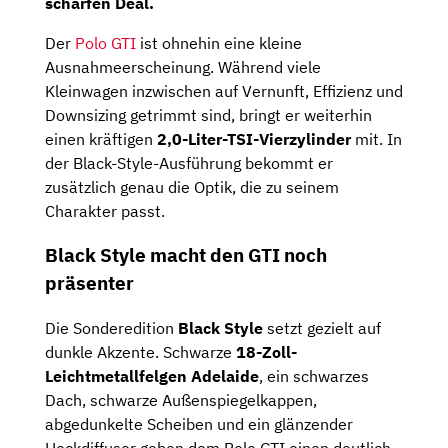
scharfen Deal.
Der
Polo GTI
ist ohnehin eine kleine
Ausnahmeerscheinung. Während viele
Kleinwagen inzwischen auf Vernunft, Effizienz und
Downsizing getrimmt sind, bringt er weiterhin
einen kräftigen
2,0-Liter-TSI-Vierzylinder
mit. In
der Black-Style-Ausführung bekommt er
zusätzlich genau die Optik, die zu seinem
Charakter passt.
Black Style macht den GTI noch
präsenter
Die Sonderedition
Black Style
setzt gezielt auf
dunkle Akzente. Schwarze
18-Zoll-
Leichtmetallfelgen Adelaide
, ein schwarzes
Dach, schwarze Außenspiegelkappen,
abgedunkelte Scheiben und ein glänzender
Heckdiffusor geben dem Polo GTI einen deutlich