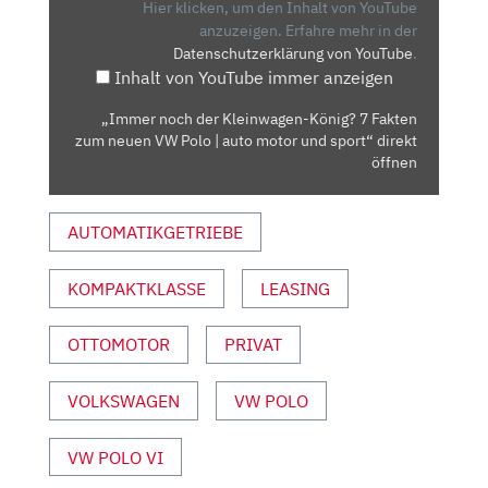
KÖNIG?
Hier klicken, um den Inhalt von YouTube
7
anzuzeigen.
Erfahre mehr in der
Datenschutzerklärung von YouTube
.
FAKTEN
Inhalt von YouTube immer anzeigen
ZUM
NEUEN
„Immer noch der Kleinwagen-König? 7 Fakten
VW
zum neuen VW Polo | auto motor und sport“ direkt
POLO
öffnen
|
AUTO
AUTOMATIKGETRIEBE
MOTOR
UND
KOMPAKTKLASSE
LEASING
SPORT“
VON
YOUTUBE
OTTOMOTOR
PRIVAT
ANZEIGEN
VOLKSWAGEN
VW POLO
VW POLO VI