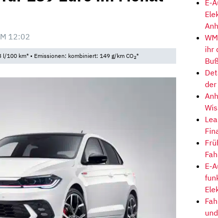
E-A
Ele
Anh
M 12:02
WM-
ihr
 l/100 km* • Emissionen: kombiniert: 149 g/km CO
*
2
Buß
Det
der
Anh
Wis
Lea
Fin
Frü
Fah
E-A
fun
Ele
Fah
und