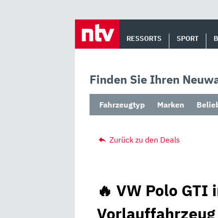
Skip
to
RESSORTS
SPORT
content
Finden Sie Ihren Neuwa
Fahrzeugtyp
Marken
Belie
Zurück zu den Deals
🔥 VW Polo GTI i
Vorlauffahrzeug