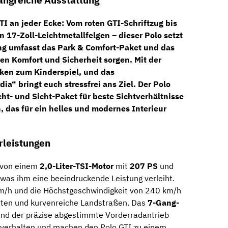
angreiche Ausstattung
TI an jeder Ecke: Vom roten GTI-Schriftzug bis
en
17-Zoll-Leichtmetallfelgen
– dieser Polo setzt
ung umfasst das
Park & ​​Comfort-Paket
und das
len Komfort und Sicherheit sorgen. Mit der
ken zum Kinderspiel, und das
a“ bringt euch stressfrei ans Ziel. Der Polo
cht- und Sicht-Paket
für beste Sichtverhältnisse
h
, das für ein helles und modernes Interieur
rleistungen
von einem
2,0-Liter-TSI-Motor
mit
207 PS
und
 was ihm eine beeindruckende Leistung verleiht.
m/h und die Höchstgeschwindigkeit von 240 km/h
rten und kurvenreiche Landstraßen. Das
7-Gang-
nd der präzise abgestimmte Vorderradantrieb
hrverhalten und machen den Polo GTI zu einem