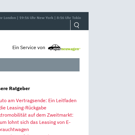
hr London | 19:16 Uhr New York | 8:16 Uhr Tokio
Ein Service von
ere Ratgeber
uto am Vertragsende: Ein Leitfaden
 die Leasing-Rückgabe
ktromobilität auf dem Zweitmarkt:
um lohnt sich das Leasing von E-
rauchtwagen