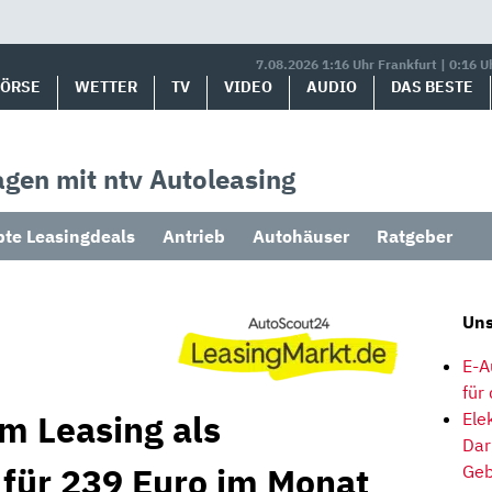
7.08.2026 1:16 Uhr Frankfurt | 0:16 U
BÖRSE
WETTER
TV
VIDEO
AUDIO
DAS BESTE
gen mit ntv Autoleasing
bte Leasingdeals
Antrieb
Autohäuser
Ratgeber
Uns
E-A
für
m Leasing als
Ele
Dar
 für 239 Euro im Monat
Geb