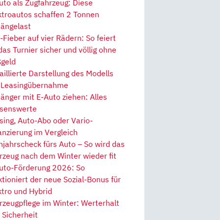
uto als Zugfahrzeug: Diese
ktroautos schaffen 2 Tonnen
ängelast
Fieber auf vier Rädern: So feiert
 das Turnier sicher und völlig ohne
geld
aillierte Darstellung des Modells
 Leasingübernahme
änger mit E-Auto ziehen: Alles
senswerte
sing, Auto-Abo oder Vario-
anzierung im Vergleich
hjahrscheck fürs Auto – So wird das
rzeug nach dem Winter wieder fit
uto-Förderung 2026: So
ktioniert der neue Sozial-Bonus für
ktro und Hybrid
rzeugpflege im Winter: Werterhalt
 Sicherheit