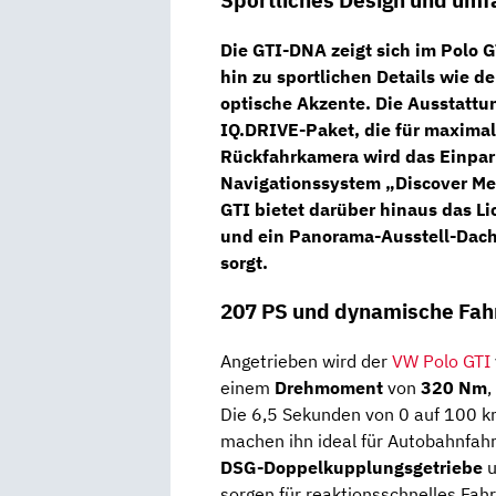
Sportliches Design und umf
Die GTI-DNA zeigt sich im Polo G
hin zu sportlichen Details wie d
optische Akzente. Die Ausstatt
IQ.DRIVE-Paket
, die für maxima
Rückfahrkamera wird das Einpar
Navigationssystem „Discover Medi
GTI bietet darüber hinaus das
Li
und ein
Panorama-Ausstell-Dac
sorgt.
207 PS und dynamische Fah
Angetrieben wird der
VW Polo GTI
einem
Drehmoment
von
320 Nm
,
Die 6,5 Sekunden von 0 auf 100 k
machen ihn ideal für Autobahnfah
DSG-Doppelkupplungsgetriebe
u
sorgen für reaktionsschnelles Fa