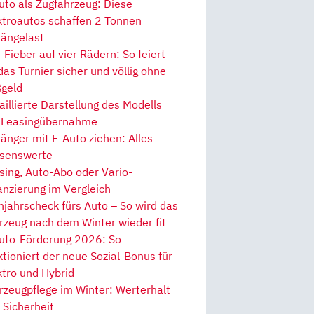
uto als Zugfahrzeug: Diese
ktroautos schaffen 2 Tonnen
ängelast
Fieber auf vier Rädern: So feiert
 das Turnier sicher und völlig ohne
geld
aillierte Darstellung des Modells
 Leasingübernahme
änger mit E-Auto ziehen: Alles
senswerte
sing, Auto-Abo oder Vario-
anzierung im Vergleich
hjahrscheck fürs Auto – So wird das
rzeug nach dem Winter wieder fit
uto-Förderung 2026: So
ktioniert der neue Sozial-Bonus für
ktro und Hybrid
rzeugpflege im Winter: Werterhalt
 Sicherheit