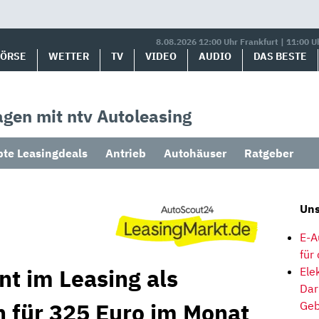
8.08.2026 12:00 Uhr Frankfurt | 11:00 U
BÖRSE
WETTER
TV
VIDEO
AUDIO
DAS BESTE
gen mit ntv Autoleasing
bte Leasingdeals
Antrieb
Autohäuser
Ratgeber
Uns
E-A
für
nt im Leasing als
Ele
Dar
 für 325 Euro im Monat
Geb