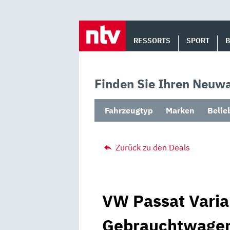
Skip
to
RESSORTS
SPORT
content
Finden Sie Ihren Neuwa
Fahrzeugtyp
Marken
Belie
Zurück zu den Deals
VW Passat Varia
Gebrauchtwagen