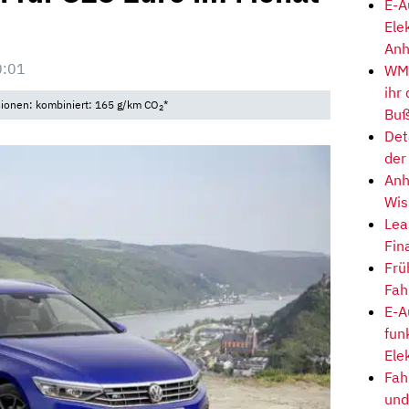
E-A
Ele
Anh
0:01
WM-
ihr
sionen: kombiniert: 165 g/km CO
*
2
Buß
Det
der
Anh
Wis
Lea
Fin
Frü
Fah
E-A
fun
Ele
Fah
und