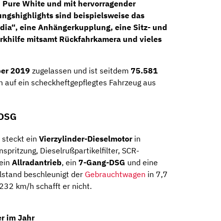
in Pure White und mit hervorragender
ungshighlights sind beispielsweise das
dia“, eine Anhängerkupplung, eine Sitz- und
rkhilfe mitsamt Rückfahrkamera und vieles
er 2019
zugelassen und ist seitdem
75.581
h auf ein scheckheftgepflegtes Fahrzeug aus
 DSG
steckt ein
Vierzylinder-Dieselmotor
in
pritzung, Dieselrußpartikelfilter, SCR-
 ein
Allradantrieb
, ein
7-Gang-DSG
und eine
llstand beschleunigt der
Gebrauchtwagen
in 7,7
32 km/h schafft er nicht.
r im Jahr