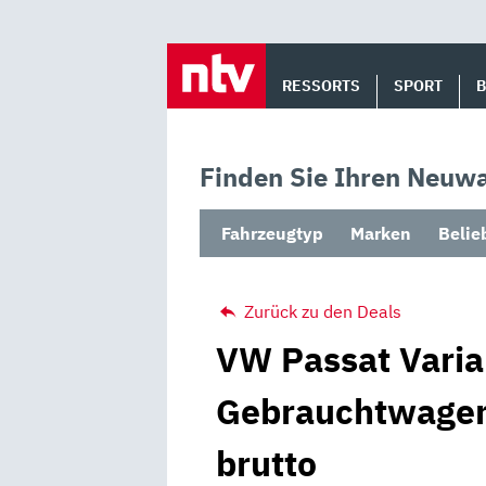
Skip
to
RESSORTS
SPORT
content
Finden Sie Ihren Neuwa
Fahrzeugtyp
Marken
Belie
Zurück zu den Deals
VW Passat Varia
Gebrauchtwagen
brutto