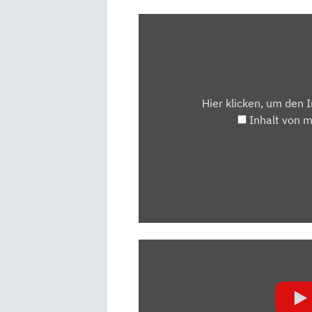
INHALT
VON
MAPS.GOOGLE.DE
ANZEIGEN
Hier klicken, um den 
Inhalt von 
„VW
PASSAT
VARIANT
(2019):