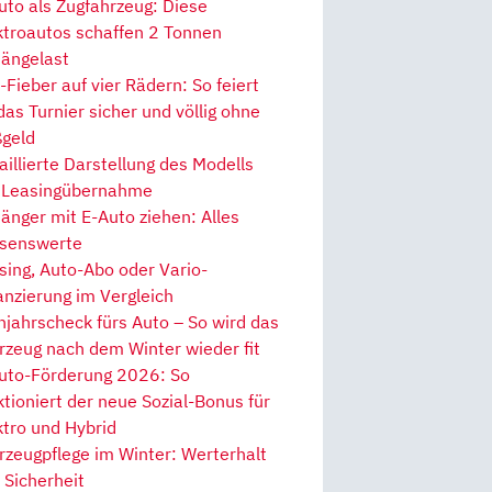
uto als Zugfahrzeug: Diese
ktroautos schaffen 2 Tonnen
ängelast
Fieber auf vier Rädern: So feiert
 das Turnier sicher und völlig ohne
geld
aillierte Darstellung des Modells
 Leasingübernahme
änger mit E-Auto ziehen: Alles
senswerte
sing, Auto-Abo oder Vario-
anzierung im Vergleich
hjahrscheck fürs Auto – So wird das
rzeug nach dem Winter wieder fit
uto-Förderung 2026: So
ktioniert der neue Sozial-Bonus für
ktro und Hybrid
rzeugpflege im Winter: Werterhalt
 Sicherheit