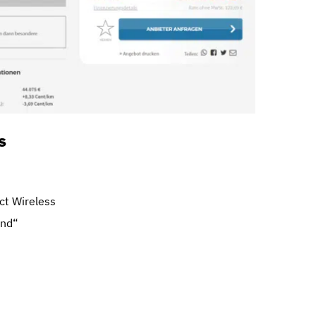
s
ct Wireless
ond“