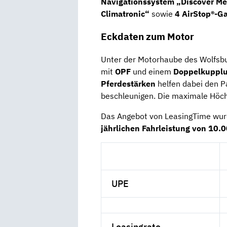
Navigationssystem „Discover Me
Climatronic“
sowie
4 AirStop®-Ga
Eckdaten zum Motor
Unter der Motorhaube des Wolfsb
mit
OPF
und einem
Doppelkupplu
Pferdestärken
helfen dabei den P
beschleunigen. Die maximale Höch
Das Angebot von LeasingTime wur
jährlichen Fahrleistung von 10.
UPE
Leasingrate