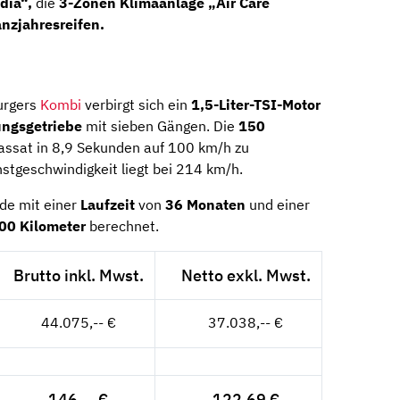
dia“,
die
3-Zonen Klimaanlage
„Air Care
nzjahresreifen.
urgers
Kombi
verbirgt sich ein
1,5-Liter-TSI-Motor
ngsgetriebe
mit sieben Gängen. Die
150
assat in 8,9 Sekunden auf 100 km/h zu
stgeschwindigkeit liegt bei 214 km/h.
de mit einer
Laufzeit
von
36 Monaten
und einer
000 Kilometer
berechnet.
Brutto inkl. Mwst.
Netto exkl. Mwst.
44.075,-- €
37.038,-- €
146,-- €
122,69 €