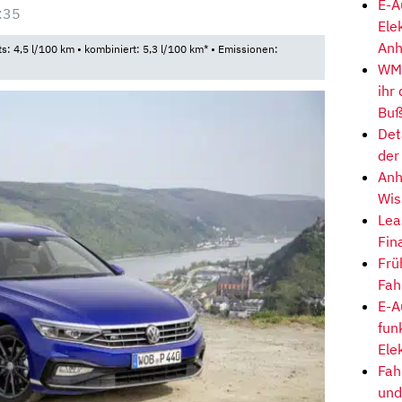
E-A
:35
Ele
Anh
ts: 4,5 l/100 km • kombiniert: 5,3 l/100 km* • Emissionen:
WM-
ihr
Buß
Det
der
Anh
Wis
Lea
Fin
Frü
Fah
E-A
fun
Ele
Fah
und