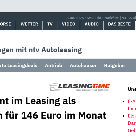
8.08.2026 15:56 Uhr Frankfurt | 14:56 U
BÖRSE
WETTER
TV
VIDEO
AUDIO
DAS BESTE
gen mit ntv Autoleasing
bte Leasingdeals
Antrieb
Autohäuser
Ratgeber
Uns
nt im Leasing als
E-A
für
 für 146 Euro im Monat
Ele
Dar
Geb