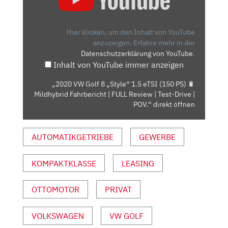
GOLF
8
„STYLE“
Hier klicken, um den Inhalt von YouTube
1.5
anzuzeigen.
Erfahre mehr in der
Datenschutzerklärung von YouTube
.
ETSI
Inhalt von YouTube immer anzeigen
(150
PS)
„2020 VW Golf 8 „Style“ 1.5 eTSI (150 PS) 🔋
🔋
Mildhybrid Fahrbericht | FULL Review | Test-Drive |
MILDHYBRID
POV.“ direkt öffnen
FAHRBERICHT
|
AUTOMATIKGETRIEBE
GEWERBE
FULL
REVIEW
KOMPAKTKLASSE
LEASING
|
TEST-
DRIVE
OTTOMOTOR
PRIVAT
|
POV.“
VOLKSWAGEN
VW GOLF
VON