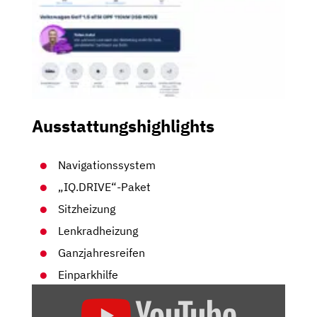
Ausstattungshighlights
Navigationssystem
„IQ.DRIVE“-Paket
Sitzheizung
Lenkradheizung
Ganzjahresreifen
Einparkhilfe
„2020
VW