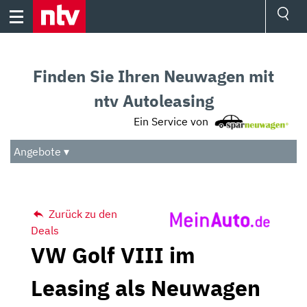
Skip
to
content
Ressorts
Sport
Finden Sie Ihren Neuwagen mit
Börse
Wetter
ntv Autoleasing
TV
Ein Service von
Video
Audio
Angebote ▾
Das Beste
Zurück zu den
Deals
VW Golf VIII im
Leasing als Neuwagen