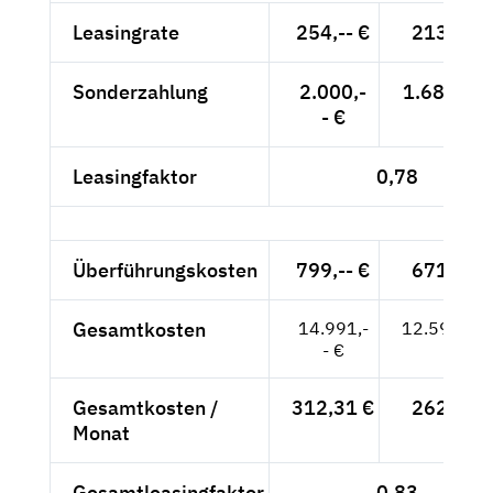
Leasingrate
254,-- €
213,45 
Sonderzahlung
2.000,-
1.680,67 
- €
Leasingfaktor
0,78
Überführungskosten
799,-- €
671,43 
Gesamtkosten
14.991,-
12.597,48
- €
Gesamtkosten /
312,31 €
262,45 
Monat
Gesamtleasingfaktor
0,83