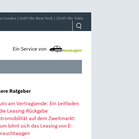
hr London | 8:07 Uhr New York | 21:07 Uhr Tokio
Ein Service von
ere Ratgeber
uto am Vertragsende: Ein Leitfaden
 die Leasing-Rückgabe
ktromobilität auf dem Zweitmarkt:
um lohnt sich das Leasing von E-
rauchtwagen