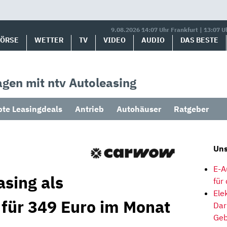
9.08.2026 14:07 Uhr Frankfurt | 13:07 U
BÖRSE
WETTER
TV
VIDEO
AUDIO
DAS BESTE
gen mit ntv Autoleasing
bte Leasingdeals
Antrieb
Autohäuser
Ratgeber
Uns
E-A
asing als
für
Ele
 für 349 Euro im Monat
Dar
Geb