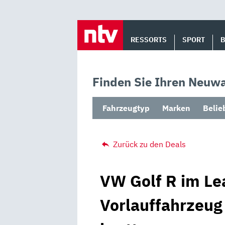
Skip
to
RESSORTS
SPORT
content
Finden Sie Ihren Neuwa
Fahrzeugtyp
Marken
Belie
Zurück zu den Deals
VW Golf R im Le
Vorlauffahrzeug