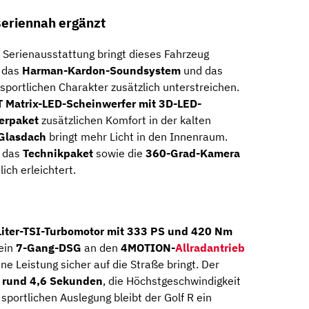
eriennah ergänzt
Serienausstattung bringt dieses Fahrzeug
n das
Harman-Kardon-Soundsystem
und das
 sportlichen Charakter zusätzlich unterstreichen.
 Matrix-LED-Scheinwerfer mit 3D-LED-
erpaket
zusätzlichen Komfort in der kalten
Glasdach
bringt mehr Licht in den Innenraum.
m das
Technikpaket
sowie die
360-Grad-Kamera
ich erleichtert.
Liter-TSI-Turbomotor mit 333 PS und 420 Nm
 ein
7-Gang-DSG
an den
4MOTION-
Allradantrieb
ne Leistung sicher auf die Straße bringt. Der
t rund 4,6 Sekunden
, die Höchstgeschwindigkeit
r sportlichen Auslegung bleibt der Golf R ein