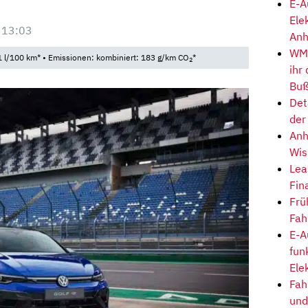
E-A
Ele
 13:03
Anh
WM-
 l/100 km* • Emissionen: kombiniert: 183 g/km CO
*
2
ihr
Buß
Det
der
Anh
Wis
Lea
Fin
Frü
Fah
E-A
fun
Ele
Fah
und