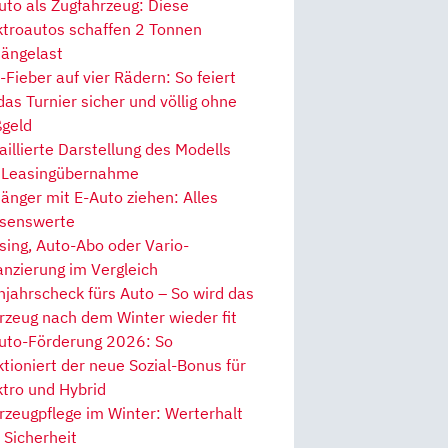
uto als Zugfahrzeug: Diese
ktroautos schaffen 2 Tonnen
ängelast
Fieber auf vier Rädern: So feiert
 das Turnier sicher und völlig ohne
geld
aillierte Darstellung des Modells
 Leasingübernahme
änger mit E-Auto ziehen: Alles
senswerte
sing, Auto-Abo oder Vario-
anzierung im Vergleich
hjahrscheck fürs Auto – So wird das
rzeug nach dem Winter wieder fit
uto-Förderung 2026: So
ktioniert der neue Sozial-Bonus für
ktro und Hybrid
rzeugpflege im Winter: Werterhalt
 Sicherheit