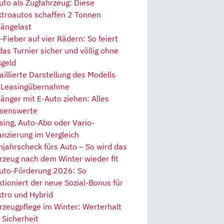
uto als Zugfahrzeug: Diese
ktroautos schaffen 2 Tonnen
ängelast
Fieber auf vier Rädern: So feiert
 das Turnier sicher und völlig ohne
geld
aillierte Darstellung des Modells
 Leasingübernahme
änger mit E-Auto ziehen: Alles
senswerte
sing, Auto-Abo oder Vario-
anzierung im Vergleich
hjahrscheck fürs Auto – So wird das
rzeug nach dem Winter wieder fit
uto-Förderung 2026: So
ktioniert der neue Sozial-Bonus für
ktro und Hybrid
rzeugpflege im Winter: Werterhalt
 Sicherheit