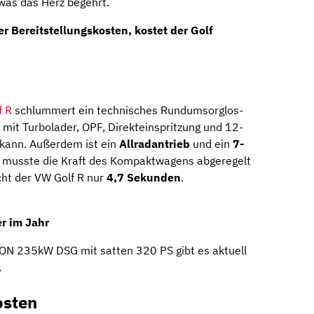
was das Herz begehrt.
der Bereitstellungskosten, kostet der Golf
f R
schlummert ein technisches Rundumsorglos-
mit Turbolader, OPF, Direkteinspritzung und 12-
 kann. Außerdem ist ein
Allradantrieb
und ein
7-
musste die Kraft des Kompaktwagens abgeregelt
ht der VW Golf R nur
4,7 Sekunden
.
r im Jahr
ON 235kW DSG mit satten 320 PS gibt es aktuell
.
osten