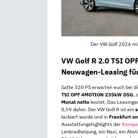
Der VW Golf 2024 mit
VW Golf R 2.0 TSI O
Neuwagen-Leasing fü
Satte 320 PS erwarten euch bei d
TSI OPF 4MOTION 235kW DSG
, 
Monat netto
kostet. Das Leasinga
0,59 daher. Der VW Golf R ist ein
s
lackiert wurde und in
Frankfurt a
Ausstattungshighlights der
Kompak
Lenkradheizung, ein Navi, ein Abs