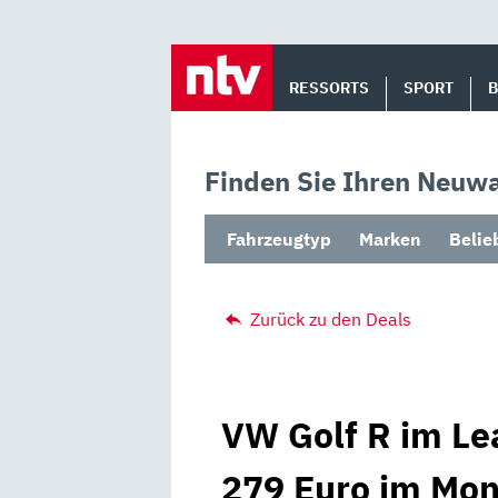
Skip
to
RESSORTS
SPORT
content
Finden Sie Ihren Neuwa
Fahrzeugtyp
Marken
Belie
Zurück zu den Deals
VW Golf R im Le
279 Euro im Mona