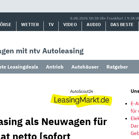
8.08.2026 10:38 Uhr Frankfurt | 9:38 U
BÖRSE
WETTER
TV
VIDEO
AUDIO
DAS BESTE
gen mit ntv Autoleasing
bte Leasingdeals
Antrieb
Autohäuser
Ratgeber
Uns
E-A
für
asing als Neuwagen für
Ele
Dar
t netto [sofort
Geb