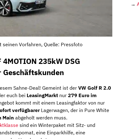
→
 seinen Vorfahren, Quelle: Pressfoto
PF 4MOTION 235kW DSG
r Geschäftskunden
iesem Sahne-Deal! Gemeint ist der
VW Golf R 2.0
der euch bei
LeasingMarkt
nur
279 Euro im
ngebot kommt mit einem Leasingfaktor von nur
ofort verfügbarer
Lagerwagen, der in Pure White
m Main
abgeholt werden muss.
tklasse
sind ein Winterpaket mit Sitz- und
tandstempomat, eine Einparkhilfe, eine