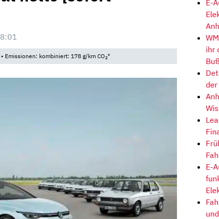
E-A
Ele
Anh
08:01
WM-
ihr
* • Emissionen: kombiniert: 178 g/km CO
*
2
Buß
Det
der
Anh
Wis
Lea
Fin
Frü
Fah
E-A
fun
Ele
Fah
und