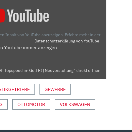
den Inhalt von YouTube anzuzeigen.
Erfahre mehr in der
Datenschutzerklärung von YouTube
.
on YouTube immer anzeigen
/h Topspeed im Golf R! | Neuvorstellung“ direkt öffnen
TIKGETRIEBE
GEWERBE
G
OTTOMOTOR
VOLKSWAGEN