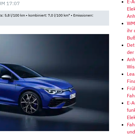
E-A
UM 17:07
Ele
Anh
ts: 5,8 l/100 km • kombiniert: 7,0 l/100 km* • Emissionen:
WM-
ihr
Buß
Det
der
Anh
Wis
Lea
Fin
Frü
Fah
E-A
fun
Ele
Fah
und