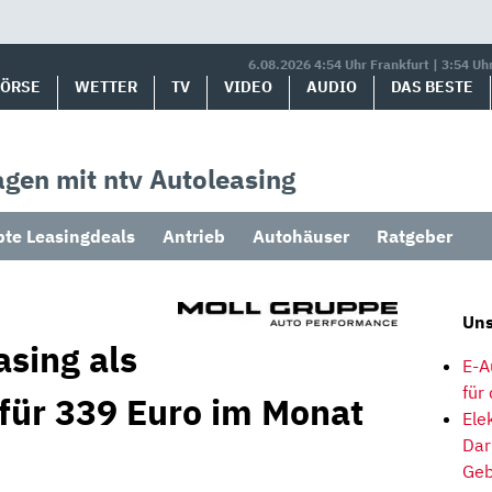
6.08.2026 4:54 Uhr Frankfurt | 3:54 Uh
BÖRSE
WETTER
TV
VIDEO
AUDIO
DAS BESTE
gen mit ntv Autoleasing
bte Leasingdeals
Antrieb
Autohäuser
Ratgeber
Uns
asing als
E-A
für
 für 339 Euro im Monat
Ele
Dar
Geb