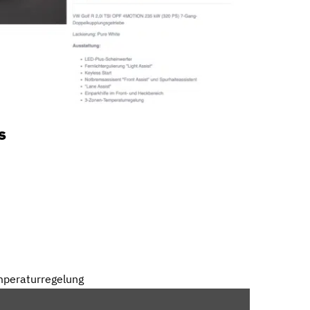
s
mperaturregelung