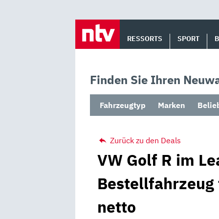
Skip
to
RESSORTS
SPORT
content
Finden Sie Ihren Neuwa
Fahrzeugtyp
Marken
Belie
Zurück zu den Deals
VW Golf R im Le
Bestellfahrzeug
netto