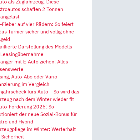
uto als Zugfahrzeug: Diese
ktroautos schaffen 2 Tonnen
ängelast
Fieber auf vier Rädern: So feiert
 das Turnier sicher und völlig ohne
geld
aillierte Darstellung des Modells
 Leasingübernahme
änger mit E-Auto ziehen: Alles
senswerte
sing, Auto-Abo oder Vario-
anzierung im Vergleich
hjahrscheck fürs Auto – So wird das
rzeug nach dem Winter wieder fit
uto-Förderung 2026: So
ktioniert der neue Sozial-Bonus für
ktro und Hybrid
rzeugpflege im Winter: Werterhalt
 Sicherheit