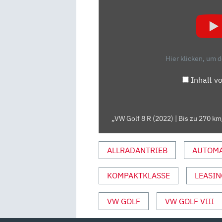
GOLF
8
R
(2022)
|
Hier klicken, um 
BIS
ZU
Inhalt v
270
KM/H
TOPSPEED
„VW Golf 8 R (2022) | Bis zu 270 km
IM
GOLF
R!
ALLRADANTRIEB
AUTOMA
|
NEUVORSTELLUNG“
KOMPAKTKLASSE
LEASIN
VON
YOUTUBE
VW GOLF
VW GOLF VIII
ANZEIGEN