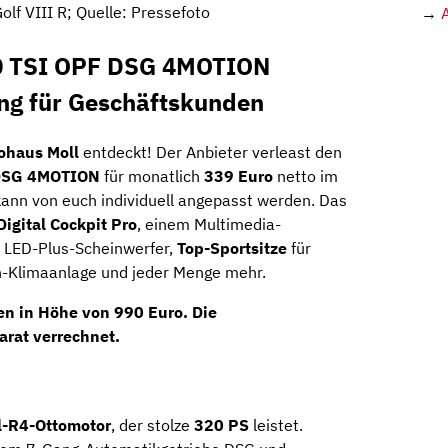
lf VIII R; Quelle: Pressefoto
→
.0 TSI OPF DSG 4MOTION
ing für Geschäftskunden
ohaus Moll
entdeckt! Der Anbieter verleast den
 DSG 4MOTION
für monatlich
339 Euro
netto im
ann von euch individuell angepasst werden. Das
Digital Cockpit Pro
, einem Multimedia-
, LED-Plus-Scheinwerfer,
Top-Sportsitze
für
en-Klimaanlage und jeder Menge mehr.
en
in Höhe von
990 Euro
. Die
rat verrechnet.
l-R4-Ottomotor
, der stolze
320 PS
leistet.