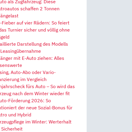
uto als Zugfahrzeug: Diese
ktroautos schaffen 2 Tonnen
ängelast
Fieber auf vier Rädern: So feiert
 das Turnier sicher und völlig ohne
geld
aillierte Darstellung des Modells
 Leasingübernahme
änger mit E-Auto ziehen: Alles
senswerte
sing, Auto-Abo oder Vario-
anzierung im Vergleich
hjahrscheck fürs Auto – So wird das
rzeug nach dem Winter wieder fit
uto-Förderung 2026: So
ktioniert der neue Sozial-Bonus für
ktro und Hybrid
rzeugpflege im Winter: Werterhalt
 Sicherheit