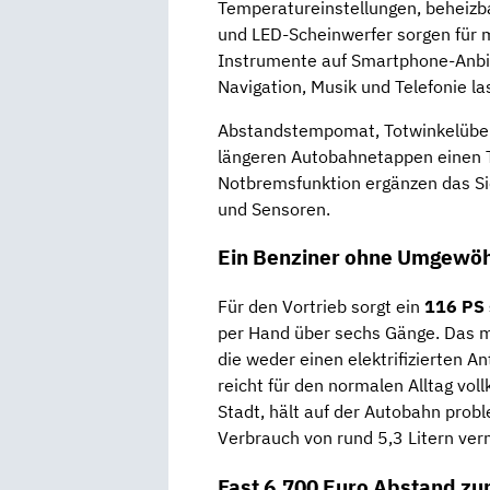
Temperatureinstellungen, beheiz
und LED-Scheinwerfer sorgen für m
Instrumente auf Smartphone-Anbin
Navigation, Musik und Telefonie la
Abstandstempomat, Totwinkelübe
längeren Autobahnetappen einen T
Notbremsfunktion ergänzen das Si
und Sensoren.
Ein Benziner ohne Umgewö
Für den Vortrieb sorgt ein
116 PS 
per Hand über sechs Gänge. Das ma
die weder einen elektrifizierten A
reicht für den normalen Alltag vol
Stadt, hält auf der Autobahn probl
Verbrauch von rund 5,3 Litern vern
Fast 6.700 Euro Abstand zu