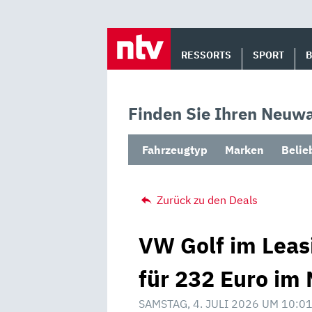
Skip
to
RESSORTS
SPORT
content
Finden Sie Ihren Neuwa
Fahrzeugtyp
Marken
Belie
Zurück zu den Deals
VW Golf im Leasi
für 232 Euro im 
SAMSTAG, 4. JULI 2026 UM 10:0