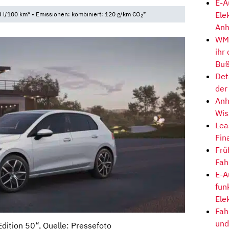
E-A
Ele
 l/100 km* • Emissionen: kombiniert: 120 g/km CO
*
2
Anh
WM-
ihr
Buß
Det
der
Anh
Wis
Lea
Fin
Frü
Fah
E-A
fun
Ele
Fah
und
Edition 50“, Quelle: Pressefoto