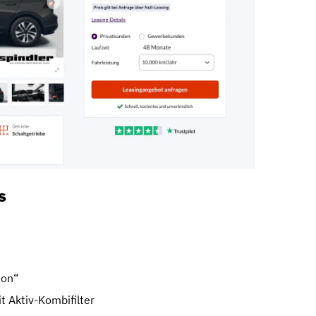
s
ion“
t Aktiv-Kombifilter