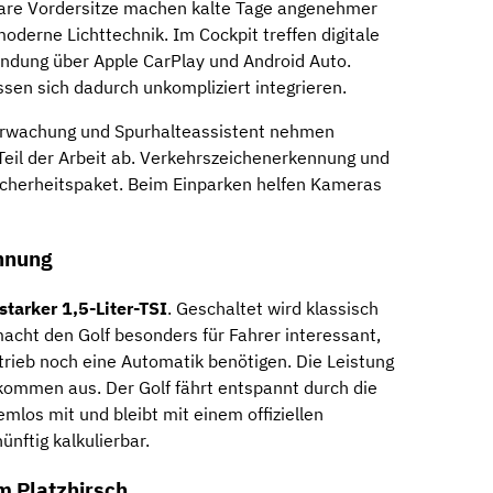
bare Vordersitze machen kalte Tage angenehmer
oderne Lichttechnik. Im Cockpit treffen digitale
dung über Apple CarPlay und Android Auto.
ssen sich dadurch unkompliziert integrieren.
rwachung und Spurhalteassistent nehmen
eil der Arbeit ab. Verkehrszeichenerkennung und
cherheitspaket. Beim Einparken helfen Kameras
hnung
starker 1,5-Liter-TSI
. Geschaltet wird klassisch
cht den Golf besonders für Fahrer interessant,
ntrieb noch eine Automatik benötigen. Die Leistung
lkommen aus. Der Golf fährt entspannt durch die
emlos mit und bleibt mit einem offiziellen
ünftig kalkulierbar.
m Platzhirsch