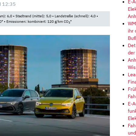
E-A
 12:35
Ele
Anh
): 6,0 • Stadtrand (mittel): 5,0 • Landstraße (schnell): 4,0 •
5,0* • Emissionen: kombiniert: 120 g/km CO
*
WM-
2
ihr
Buß
Det
der
Anh
Wis
Lea
Fin
Frü
Fah
E-A
fun
Ele
Fah
und