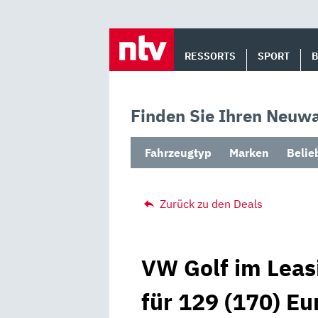
Skip
to
RESSORTS
SPORT
content
Finden Sie Ihren Neuwa
Fahrzeugtyp
Marken
Belie
Zurück zu den Deals
VW Golf im Leasi
für 129 (170) Eu