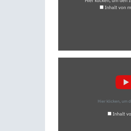
Hier klicken, um den 
Inhalt von 
„VW
GOLF
8
(2019):
TEST
–
Hier klicken, um 
ERSTE
FAHRT
Inhalt v
–
REVIEW
–