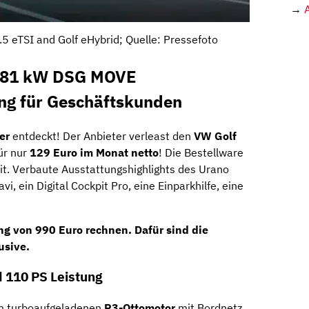
→
.5 eTSI and Golf eHybrid; Quelle: Pressefoto
F 81 kW DSG MOVE
ing für Geschäftskunden
er
entdeckt! Der Anbieter verleast den
VW Golf
ür nur
129 Euro im Monat netto
! Die Bestellware
it. Verbaute Ausstattungshighlights des Urano
vi, ein Digital Cockpit Pro, eine Einparkhilfe, eine
ung von
990 Euro
rechnen. Dafür sind die
usive.
 110 PS Leistung
em turboaufgeladenen
R3-Ottomotor
mit Bordnetz