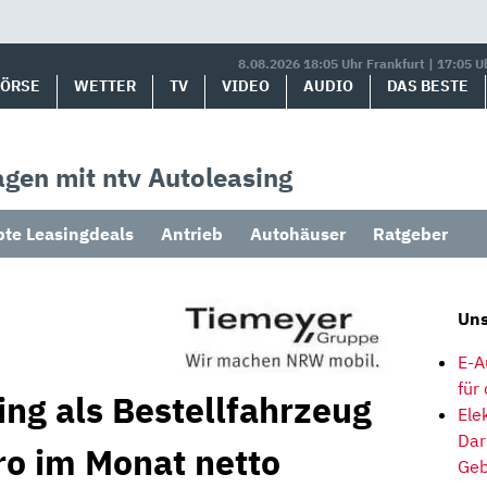
8.08.2026 18:05 Uhr Frankfurt | 17:05 U
BÖRSE
WETTER
TV
VIDEO
AUDIO
DAS BESTE
gen mit ntv Autoleasing
bte Leasingdeals
Antrieb
Autohäuser
Ratgeber
Uns
E-A
für
ng als Bestellfahrzeug
Ele
Dar
ro im Monat netto
Geb