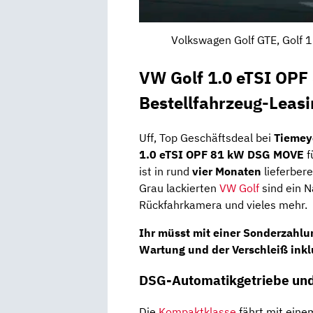
Volkswagen Golf GTE, Golf 1
VW Golf 1.0 eTSI OP
Bestellfahrzeug-Leas
Uff, Top Geschäftsdeal bei
Tiemey
1.0 eTSI OPF 81 kW DSG MOVE
f
ist in rund
vier Monaten
lieferbere
Grau lackierten
VW Golf
sind ein Na
Rückfahrkamera und vieles mehr.
Ihr müsst mit einer Sonderzahl
Wartung
und der
Verschleiß
inkl
DSG-Automatikgetriebe und
Die
Kompaktklasse
fährt mit ein