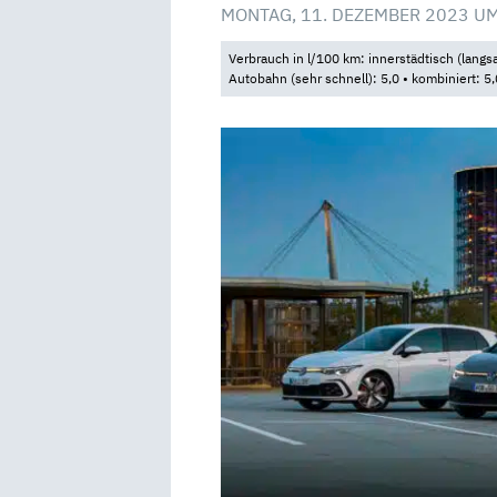
MONTAG, 11. DEZEMBER 2023 UM
Verbrauch in l/100 km: innerstädtisch (langsam
Autobahn (sehr schnell): 5,0 • kombiniert: 