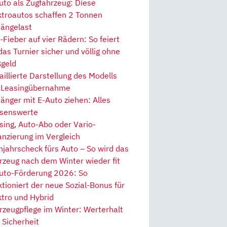
uto als Zugfahrzeug: Diese
ktroautos schaffen 2 Tonnen
ängelast
Fieber auf vier Rädern: So feiert
 das Turnier sicher und völlig ohne
geld
aillierte Darstellung des Modells
 Leasingübernahme
änger mit E-Auto ziehen: Alles
senswerte
sing, Auto-Abo oder Vario-
anzierung im Vergleich
hjahrscheck fürs Auto – So wird das
rzeug nach dem Winter wieder fit
uto-Förderung 2026: So
ktioniert der neue Sozial-Bonus für
ktro und Hybrid
rzeugpflege im Winter: Werterhalt
 Sicherheit