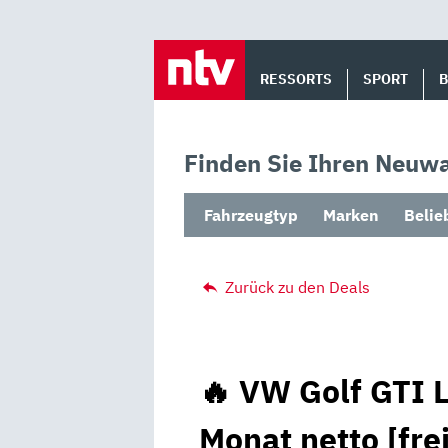
Skip
to
RESSORTS
SPORT
content
Finden Sie Ihren Neuwa
Fahrzeugtyp
Marken
Belie
Zurück zu den Deals
🔥 VW Golf GTI L
Monat netto [fre