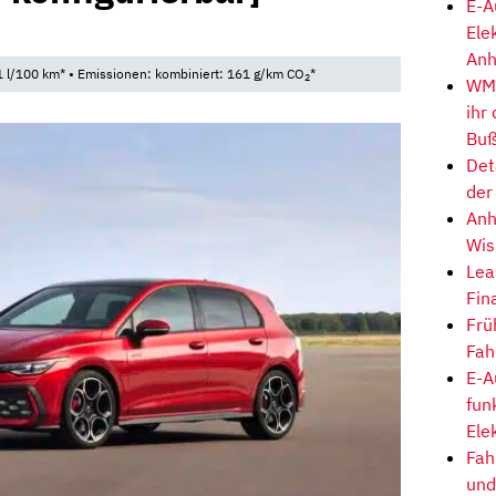
E-A
Ele
Anh
 l/100 km* • Emissionen: kombiniert: 161 g/km CO
*
2
WM-
ihr
Buß
Det
der
Anh
Wis
Lea
Fin
Frü
Fah
E-A
fun
Ele
Fah
und