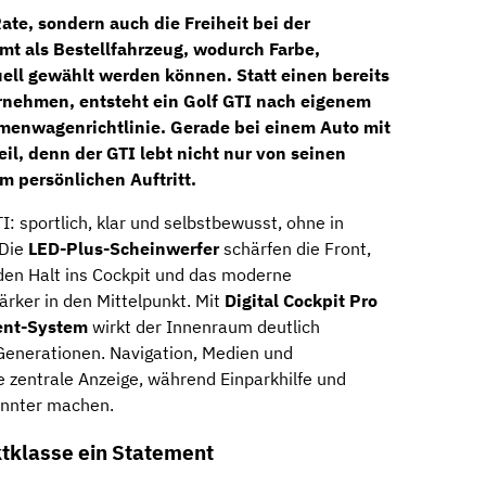
ate, sondern auch die Freiheit bei der
mt als
Bestellfahrzeug
, wodurch Farbe,
uell gewählt werden können. Statt einen bereits
rnehmen, entsteht ein Golf GTI nach eigenem
menwagenrichtlinie. Gerade bei einem Auto mit
teil, denn der GTI lebt nicht nur von seinen
m persönlichen Auftritt.
I: sportlich, klar und selbstbewusst, ohne in
 Die
LED-Plus-Scheinwerfer
schärfen die Front,
den Halt ins Cockpit und das moderne
ärker in den Mittelpunkt. Mit
Digital Cockpit Pro
ent-System
wirkt der Innenraum deutlich
Generationen. Navigation, Medien und
e zentrale Anzeige, während Einparkhilfe und
annter machen.
klasse ein Statement