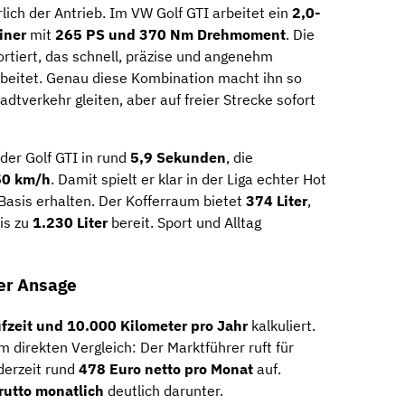
lich der Antrieb. Im VW Golf GTI arbeitet ein
2,0-
iner
mit
265 PS und 370 Nm Drehmoment
. Die
rtiert, das schnell, präzise und angenehm
beitet. Genau diese Kombination macht ihn so
tadtverkehr gleiten, aber auf freier Strecke sofort
der Golf GTI in rund
5,9 Sekunden
, die
50 km/h
. Damit spielt er klar in der Liga echter Hot
-Basis erhalten. Der Kofferraum bietet
374 Liter
,
is zu
1.230 Liter
bereit. Sport und Alltag
her Ansage
fzeit und 10.000 Kilometer pro Jahr
kalkuliert.
m direkten Vergleich: Der Marktführer ruft für
derzeit rund
478 Euro netto pro Monat
auf.
rutto monatlich
deutlich darunter.