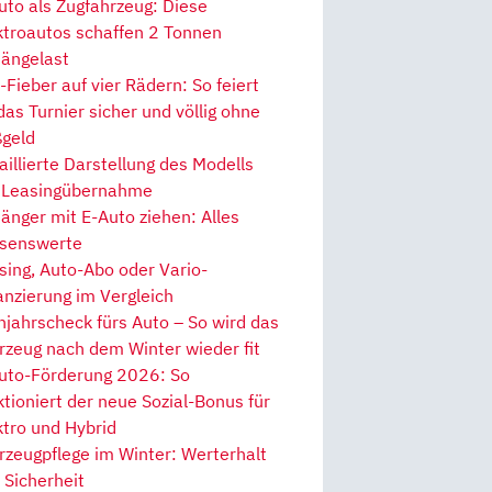
uto als Zugfahrzeug: Diese
ktroautos schaffen 2 Tonnen
ängelast
Fieber auf vier Rädern: So feiert
 das Turnier sicher und völlig ohne
geld
aillierte Darstellung des Modells
 Leasingübernahme
änger mit E-Auto ziehen: Alles
senswerte
sing, Auto-Abo oder Vario-
anzierung im Vergleich
hjahrscheck fürs Auto – So wird das
rzeug nach dem Winter wieder fit
uto-Förderung 2026: So
ktioniert der neue Sozial-Bonus für
ktro und Hybrid
rzeugpflege im Winter: Werterhalt
 Sicherheit