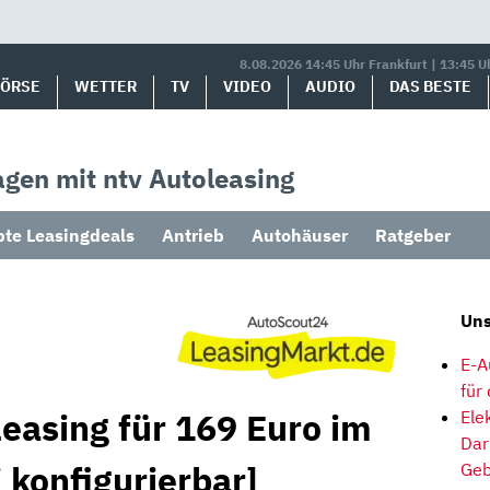
8.08.2026 14:45 Uhr Frankfurt | 13:45 U
BÖRSE
WETTER
TV
VIDEO
AUDIO
DAS BESTE
gen mit ntv Autoleasing
bte Leasingdeals
Antrieb
Autohäuser
Ratgeber
Uns
E-A
für
easing für 169 Euro im
Ele
Dar
i konfigurierbar]
Geb