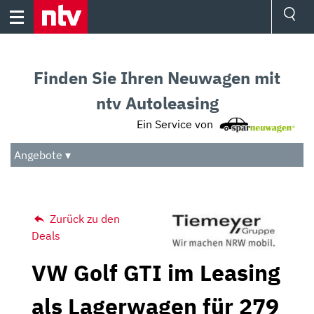
Skip
to
content
Ressorts
Sport
Finden Sie Ihren Neuwagen mit
Börse
Wetter
ntv Autoleasing
TV
Ein Service von
Video
Audio
Angebote ▾
Das Beste
Zurück zu den
Deals
VW Golf GTI im Leasing
als Lagerwagen für 279