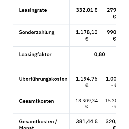
Leasingrate
332,01 €
279,--
€
Sonderzahlung
1.178,10
990,--
€
€
Leasingfaktor
0,80
Überführungskosten
1.194,76
1.004,-
€
- €
Gesamtkosten
18.309,34
15.386,-
€
- €
Gesamtkosten /
381,44 €
320,54
Monat
€