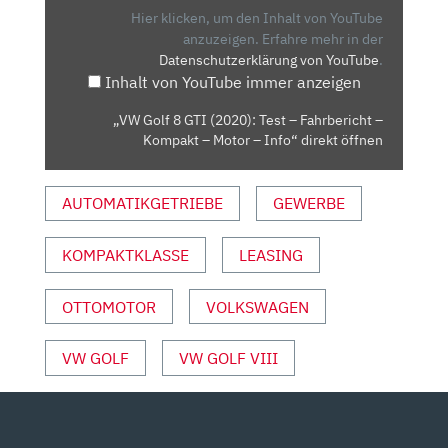
(2020):
Hier klicken, um den Inhalt von YouTube
TEST
anzuzeigen.
Erfahre mehr in der
Datenschutzerklärung von YouTube
.
–
Inhalt von YouTube immer anzeigen
FAHRBERICHT
–
„VW Golf 8 GTI (2020): Test – Fahrbericht –
KOMPAKT
Kompakt – Motor – Info“ direkt öffnen
–
MOTOR
AUTOMATIKGETRIEBE
GEWERBE
–
INFO“
VON
KOMPAKTKLASSE
LEASING
YOUTUBE
ANZEIGEN
OTTOMOTOR
VOLKSWAGEN
VW GOLF
VW GOLF VIII