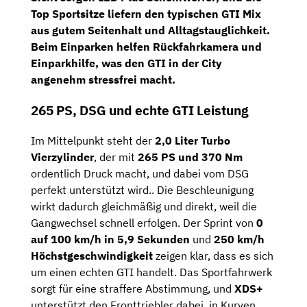
Top Sportsitze
liefern den typischen GTI Mix
aus gutem Seitenhalt und Alltagstauglichkeit.
Beim Einparken helfen
Rückfahrkamera und
Einparkhilfe
, was den GTI in der City
angenehm stressfrei macht.
265 PS, DSG und echte GTI Leistung
Im Mittelpunkt steht der
2,0 Liter Turbo
Vierzylinder
, der mit
265 PS und 370 Nm
ordentlich Druck macht, und dabei vom DSG
perfekt unterstützt wird.. Die Beschleunigung
wirkt dadurch gleichmäßig und direkt, weil die
Gangwechsel schnell erfolgen. Der Sprint von
0
auf 100 km/h in 5,9 Sekunden
und
250 km/h
Höchstgeschwindigkeit
zeigen klar, dass es sich
um einen echten GTI handelt. Das Sportfahrwerk
sorgt für eine straffere Abstimmung, und
XDS+
unterstützt den Fronttriebler dabei, in Kurven