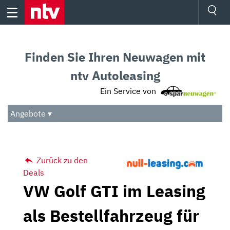
Skip
to
content
Ressorts
Sport
Finden Sie Ihren Neuwagen mit
Börse
Wetter
ntv Autoleasing
TV
Ein Service von
Video
Audio
Angebote ▾
Das Beste
Zurück zu den
Deals
VW Golf GTI im Leasing
als Bestellfahrzeug für