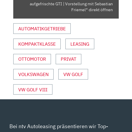
AUFGEFRISCHTE
aufgefrischte GTI | Vorstellung mit Sebastian
GTI
Friemel“ direkt öffnen
|
VORSTELLUNG
AUTOMATIKGETRIEBE
MIT
SEBASTIAN
KOMPAKTKLASSE
LEASING
FRIEMEL“
VON
YOUTUBE
OTTOMOTOR
PRIVAT
ANZEIGEN
VOLKSWAGEN
VW GOLF
VW GOLF VIII
Bei ntv Autoleasing präsentieren wir Top-