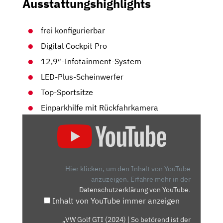
Ausstattungshighlights
frei konfigurierbar
Digital Cockpit Pro
12,9″-Infotainment-System
LED-Plus-Scheinwerfer
Top-Sportsitze
Einparkhilfe mit Rückfahrkamera
„VW
GOLF
GTI
(2024)
|
Hier klicken, um den Inhalt von YouTube
SO
anzuzeigen.
Erfahre mehr in der
Datenschutzerklärung von YouTube
.
BETÖREND
Inhalt von YouTube immer anzeigen
IST
DER
„VW Golf GTI (2024) | So betörend ist der