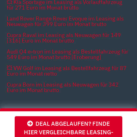
💥 Kia Sportage im Leasing als Vorlauffahrzeug
für 271 Euro im Monat brutto
Land Rover Range Rover Evoque im Leasing als
Neuwagen für 399 Euro im Monat brutto
Cupra Raval im Leasing als Neuwagen für 149
[316] Euro im Monat brutto
Audi Q4 e-tron im Leasing als Bestellfahrzeug für
549 Euro im Monat brutto [Eroberung]
💥 VW Golf im Leasing als Bestellfahrzeug für 87
Euro im Monat netto
Cupra Born im Leasing als Neuwagen für 342
Euro im Monat brutto
Themen
DEAL ABGELAUFEN? FINDE
HIER VERGLEICHBARE LEASING-