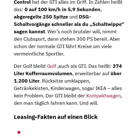
Control
hat der GTI alles im Griff. In Zahlen heißt
das:
0 auf 100 km/h in 5,9 Sekunden
,
abgeregelte 250 Spitze
und
DSG-
Schaltvorgänge schneller als du „Schaltwippe“
sagen kannst
. Wer’s noch brutaler will, nimmt
den Clubsport, dann stehen 300 PS bereit. Aber
schon der normale GTI fährt Kreise um viele
vermeintliche Sportler.
Der Golf bleibt
Golf
,auch als GTI. Das heißt:
374
Liter Kofferraumvolumen
, erweiterbar auf
über
1.200 Liter
. Rücksitze umklappen,
Getränkekisten, Kinderwagen, sogar IKEA – alles
kein Problem. Der GTI bleibt der
Kompaktwagen
,
den man täglich fahren kann. Und will.
Leasing-Fakten auf einen Blick