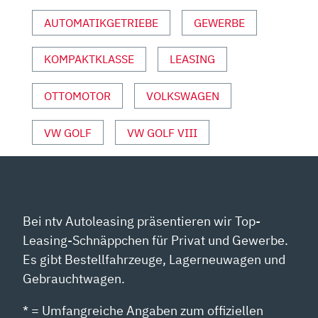
VORSTELLUNG
AUTOMATIKGETRIEBE
GEWERBE
MIT
SEBASTIAN
KOMPAKTKLASSE
LEASING
FRIEMEL“
VON
YOUTUBE
OTTOMOTOR
VOLKSWAGEN
ANZEIGEN
VW GOLF
VW GOLF VIII
Bei ntv Autoleasing präsentieren wir Top-
Leasing-Schnäppchen für Privat und Gewerbe.
Es gibt Bestellfahrzeuge, Lagerneuwagen und
Gebrauchtwagen.
* = Umfangreiche Angaben zum offiziellen