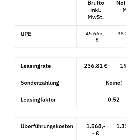
Brutto
Netto exk
inkl.
MwSt.
MwSt.
UPE
45.665,-
38.374,--
- €
Leasingrate
236,81 €
199,-- 
Sonderzahlung
Keine!
Leasingfaktor
0,52
Überführungskosten
1.568,-
1.317,65
- €