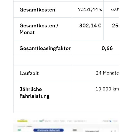
Gesamtkosten
7.251,44 €
6.093,65
Gesamtkosten /
302,14 €
253,90 
Monat
Gesamtleasingfaktor
0,66
Laufzeit
24 Monate
Jährliche
10.000 km
Fahrleistung