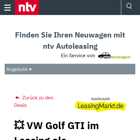
Skip
to
content
Ressorts
Sport
Finden Sie Ihren Neuwagen mit
Börse
Wetter
ntv Autoleasing
TV
Ein Service von
Video
Audio
Angebote ▾
Das Beste
Zurück zu den
Deals
💥 VW Golf GTI im