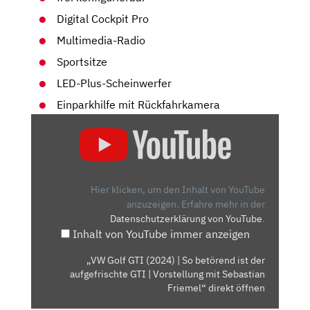
Digital Cockpit Pro
Multimedia-Radio
Sportsitze
LED-Plus-Scheinwerfer
Einparkhilfe mit Rückfahrkamera
„VW
GOLF
GTI
(2024)
|
Hier klicken, um den Inhalt von YouTube
SO
anzuzeigen.
Erfahre mehr in der
Datenschutzerklärung von YouTube
.
BETÖREND
Inhalt von YouTube immer anzeigen
IST
DER
„VW Golf GTI (2024) | So betörend ist der
AUFGEFRISCHTE
aufgefrischte GTI | Vorstellung mit Sebastian
GTI
Friemel“ direkt öffnen
|