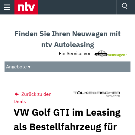
Skip
to
content
Ressorts
Sport
Finden Sie Ihren Neuwagen mit
Börse
Wetter
ntv Autoleasing
TV
Ein Service von
Video
Audio
Angebote ▾
Das Beste
Zurück zu den
Deals
VW Golf GTI im Leasing
als Bestellfahrzeug für