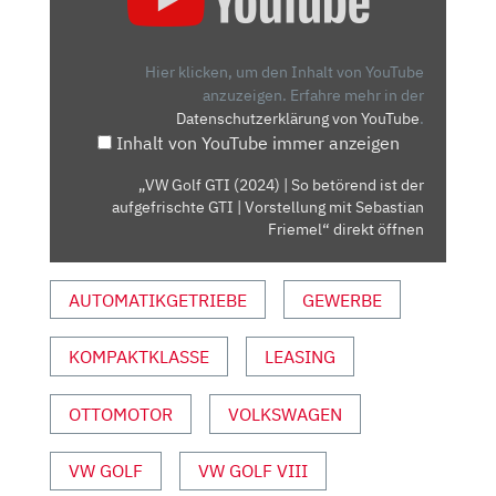
GTI
(2024)
|
Hier klicken, um den Inhalt von YouTube
SO
anzuzeigen.
Erfahre mehr in der
Datenschutzerklärung von YouTube
.
BETÖREND
Inhalt von YouTube immer anzeigen
IST
DER
„VW Golf GTI (2024) | So betörend ist der
AUFGEFRISCHTE
aufgefrischte GTI | Vorstellung mit Sebastian
GTI
Friemel“ direkt öffnen
|
VORSTELLUNG
AUTOMATIKGETRIEBE
GEWERBE
MIT
SEBASTIAN
KOMPAKTKLASSE
LEASING
FRIEMEL“
VON
YOUTUBE
OTTOMOTOR
VOLKSWAGEN
ANZEIGEN
VW GOLF
VW GOLF VIII