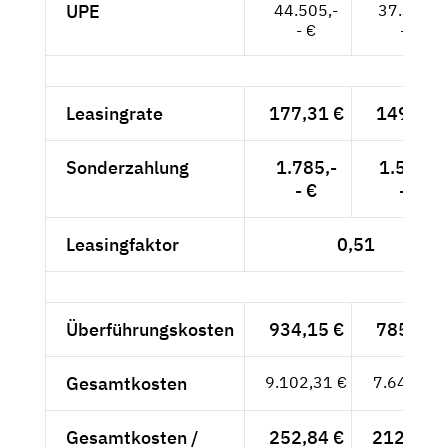
UPE
44.505,-
37.399,-
- €
- €
Leasingrate
177,31 €
149,-- €
Sonderzahlung
1.785,-
1.500,-
- €
- €
Leasingfaktor
0,51
Überführungskosten
934,15 €
785,-- €
Gesamtkosten
9.102,31 €
7.649,-- €
Gesamtkosten /
252,84 €
212,47 €