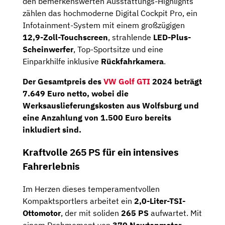
den bemerkenswerten Ausstattungs-Highlights
zählen das hochmoderne Digital Cockpit Pro, ein
Infotainment-System mit einem großzügigen
12,9-Zoll-Touchscreen
, strahlende
LED-Plus-
Scheinwerfer
, Top-Sportsitze und eine
Einparkhilfe inklusive
Rückfahrkamera
.
Der Gesamtpreis des
VW Golf GTI
2024 beträgt
7.649 Euro netto, wobei die
Werksauslieferungskosten aus Wolfsburg und
eine
Anzahlung von 1.500 Euro
bereits
inkludiert sind.
Kraftvolle 265 PS für ein intensives
Fahrerlebnis
Im Herzen dieses temperamentvollen
Kompaktsportlers arbeitet ein
2,0-Liter-TSI-
Ottomotor
, der mit soliden
265 PS
aufwartet. Mit
einem Drehmoment von
370 Newtonmeter