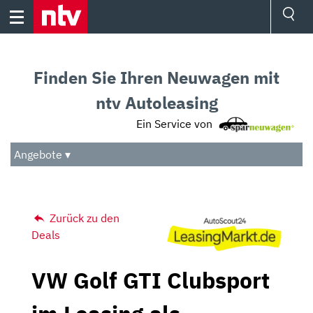
Skip
to
content
Ressorts
Sport
Finden Sie Ihren Neuwagen mit
Börse
Wetter
ntv Autoleasing
TV
Ein Service von
Video
Audio
Angebote ▾
Das Beste
Zurück zu den
Deals
VW Golf GTI Clubsport