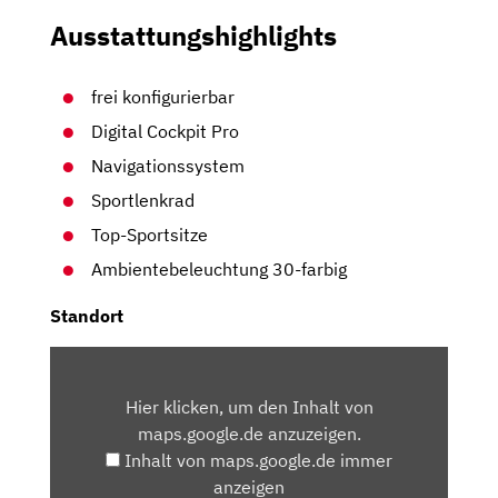
Ausstattungshighlights
frei konfigurierbar
Digital Cockpit Pro
Navigationssystem
Sportlenkrad
Top-Sportsitze
Ambientebeleuchtung 30-farbig
Standort
INHALT
VON
Hier klicken, um den Inhalt von
MAPS.GOOGLE.DE
maps.google.de anzuzeigen.
ANZEIGEN
Inhalt von maps.google.de immer
anzeigen