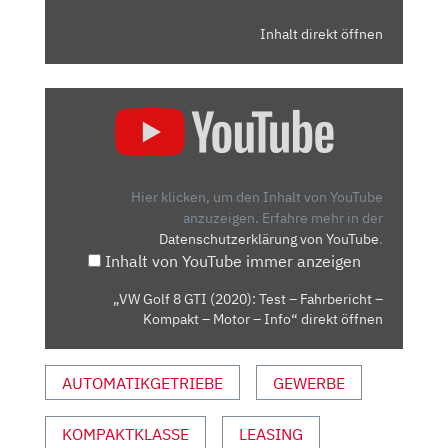
Inhalt direkt öffnen
„VW
GOLF
8
GTI
(2020):
Hier klicken, um den Inhalt von YouTube
TEST
anzuzeigen.
Erfahre mehr in der
Datenschutzerklärung von YouTube
.
–
Inhalt von YouTube immer anzeigen
FAHRBERICHT
–
„VW Golf 8 GTI (2020): Test – Fahrbericht –
KOMPAKT
Kompakt – Motor – Info“ direkt öffnen
–
MOTOR
AUTOMATIKGETRIEBE
GEWERBE
–
INFO“
VON
KOMPAKTKLASSE
LEASING