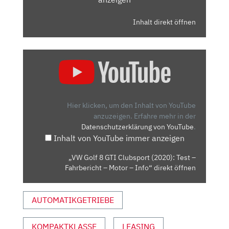
Inhalt direkt öffnen
„VW
GOLF
8
GTI
CLUBSPORT
Hier klicken, um den Inhalt von YouTube
(2020):
anzuzeigen.
Erfahre mehr in der
Datenschutzerklärung von YouTube
.
TEST
Inhalt von YouTube immer anzeigen
–
FAHRBERICHT
„VW Golf 8 GTI Clubsport (2020): Test –
–
Fahrbericht – Motor – Info“ direkt öffnen
MOTOR
–
AUTOMATIKGETRIEBE
INFO“
VON
YOUTUBE
KOMPAKTKLASSE
LEASING