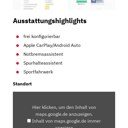
Ausstattungshighlights
frei konfigurierbar
Apple CarPlay/Android Auto
Notbremsassistent
Spurhalteassistent
Sportfahrwerk
Standort
INHALT
VON
Hier klicken, um den Inhalt von
MAPS.GOOGLE.DE
maps.google.de anzuzeigen.
ANZEIGEN
Inhalt von maps.google.de immer
anzeigen