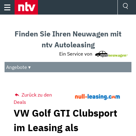
Skip
to
content
Ressorts
Sport
Finden Sie Ihren Neuwagen mit
Börse
Wetter
ntv Autoleasing
TV
Ein Service von
Video
Audio
Angebote ▾
Das Beste
Zurück zu den
Deals
VW Golf GTI Clubsport
im Leasing als