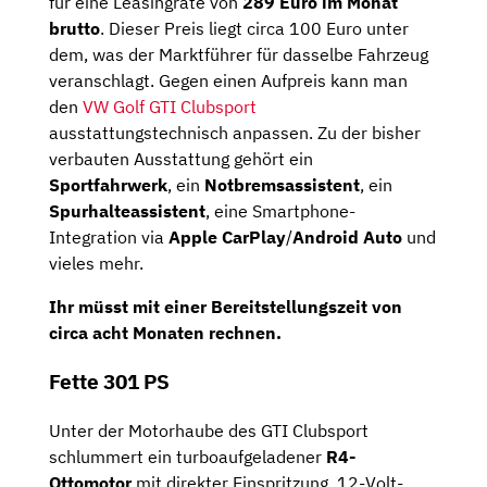
für eine Leasingrate von
289 Euro im Monat
brutto
. Dieser Preis liegt circa 100 Euro unter
dem, was der Marktführer für dasselbe Fahrzeug
veranschlagt. Gegen einen Aufpreis kann man
den
VW Golf GTI Clubsport
ausstattungstechnisch anpassen. Zu der bisher
verbauten Ausstattung gehört ein
Sportfahrwerk
, ein
Notbremsassistent
, ein
Spurhalteassistent
, eine Smartphone-
Integration via
Apple CarPlay
/
Android Auto
und
vieles mehr.
Ihr müsst mit einer Bereitstellungszeit von
circa
acht Monaten
rechnen.
Fette 301 PS
Unter der Motorhaube des GTI Clubsport
schlummert ein turboaufgeladener
R4-
Ottomotor
mit direkter Einspritzung, 12-Volt-