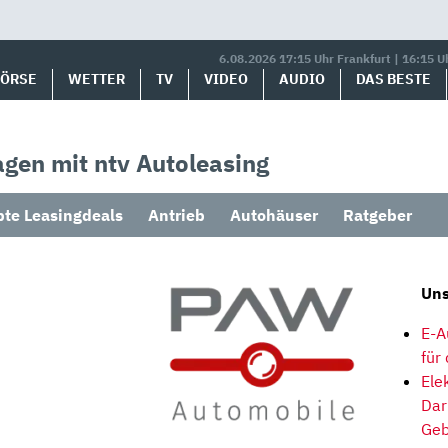
6.08.2026 17:15 Uhr Frankfurt | 16:15 U
BÖRSE
WETTER
TV
VIDEO
AUDIO
DAS BESTE
gen mit ntv Autoleasing
bte Leasingdeals
Antrieb
Autohäuser
Ratgeber
Uns
E-A
für
Ele
Dar
Geb