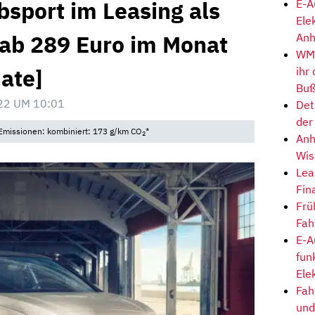
bsport im Leasing als
E-A
Ele
 ab 289 Euro im Monat
Anh
WM-
ate]
ihr
Buß
22 UM 10:01
Det
der
• Emissionen: kombiniert: 173 g/km CO
*
2
Anh
Wis
Lea
Fin
Frü
Fah
E-A
fun
Ele
Fah
und