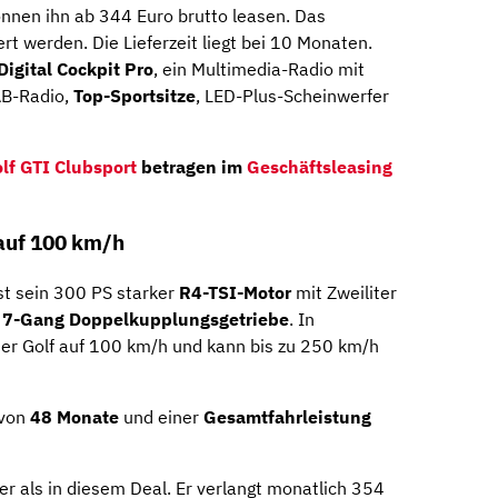
nnen ihn ab 344 Euro brutto leasen. Das
ert werden. Die Lieferzeit liegt bei 10 Monaten.
Digital Cockpit Pro
, ein Multimedia-Radio mit
AB-Radio,
Top-Sportsitze
, LED-Plus-Scheinwerfer
lf GTI Clubsport
betragen im
Geschäftsleasing
 auf 100 km/h
st sein 300 PS starker
R4-TSI-Motor
mit Zweiliter
m
7-Gang Doppelkupplungsgetriebe
. In
er Golf auf 100 km/h und kann bis zu 250 km/h
 von
48 Monate
und einer
Gesamtfahrleistung
er als in diesem Deal. Er verlangt monatlich 354