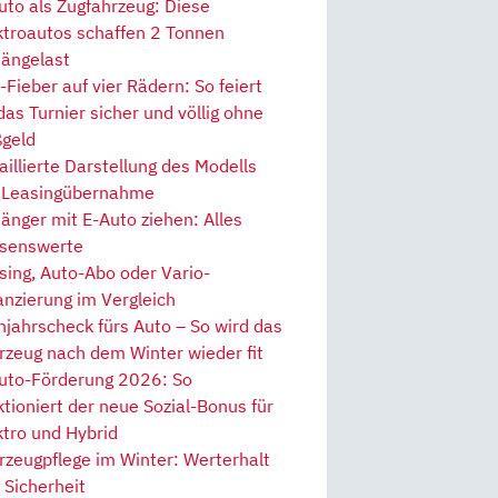
uto als Zugfahrzeug: Diese
ktroautos schaffen 2 Tonnen
ängelast
Fieber auf vier Rädern: So feiert
 das Turnier sicher und völlig ohne
geld
aillierte Darstellung des Modells
 Leasingübernahme
änger mit E-Auto ziehen: Alles
senswerte
sing, Auto-Abo oder Vario-
anzierung im Vergleich
hjahrscheck fürs Auto – So wird das
rzeug nach dem Winter wieder fit
uto-Förderung 2026: So
ktioniert der neue Sozial-Bonus für
ktro und Hybrid
rzeugpflege im Winter: Werterhalt
 Sicherheit