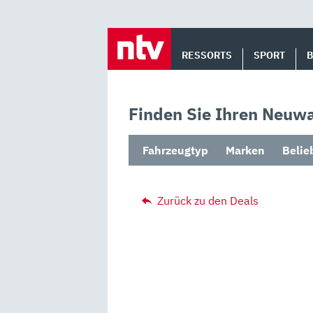
Skip
to
RESSORTS
SPORT
content
Finden Sie Ihren Neuwa
Fahrzeugtyp
Marken
Belie
Zurück zu den Deals