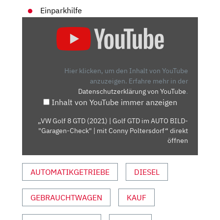
Einparkhilfe
„VW
GOLF
8
GTD
(2021)
Hier klicken, um den Inhalt von YouTube
| GOLF
anzuzeigen.
Erfahre mehr in der
Datenschutzerklärung von YouTube
.
GTD
Inhalt von YouTube immer anzeigen
IM
AUTO
„VW Golf 8 GTD (2021) | Golf GTD im AUTO BILD-
BILD-
"Garagen-Check" | mit Conny Poltersdorf“ direkt
"GARAGEN-
öffnen
CHECK"
| MIT
AUTOMATIKGETRIEBE
DIESEL
CONNY
POLTERSDORF“
GEBRAUCHTWAGEN
KAUF
VON
YOUTUBE