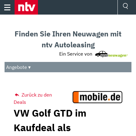
Skip
to
content
Ressorts
Sport
Finden Sie Ihren Neuwagen mit
Börse
Wetter
ntv Autoleasing
TV
Ein Service von
Video
Audio
Angebote ▾
Das Beste
Zurück zu den
Deals
VW Golf GTD im
Kaufdeal als