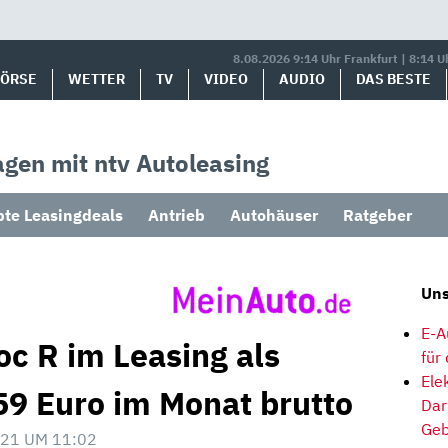
8.08.2026 9:14 Uhr Frankfurt | 8:14 U
BÖRSE
WETTER
TV
VIDEO
AUDIO
DAS BESTE
gen mit ntv Autoleasing
bte Leasingdeals
Antrieb
Autohäuser
Ratgeber
Uns
E-A
c R im Leasing als
für
Ele
9 Euro im Monat brutto
Dar
Geb
21 UM 11:02