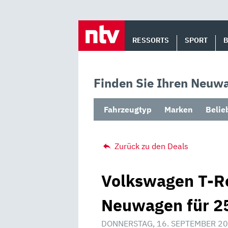
Skip
to
RESSORTS
SPORT
content
Finden Sie Ihren Neuwa
Fahrzeugtyp
Marken
Belie
Zurück zu den Deals
Volkswagen T-Ro
Neuwagen für 25
DONNERSTAG, 16. SEPTEMBER 20