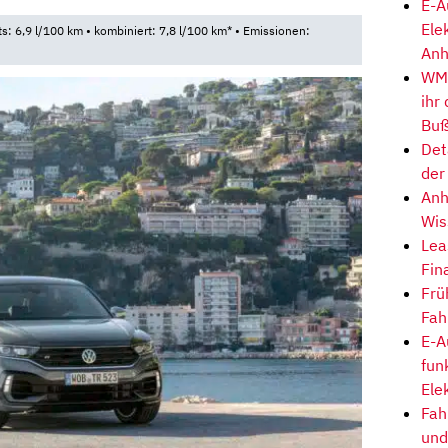
E-A
Ele
ts: 6,9 l/100 km • kombiniert: 7,8 l/100 km* • Emissionen:
Anh
WM-
ihr
Buß
Det
der
Anh
Wis
Lea
Fin
Frü
Fah
E-A
fun
Ele
Fah
und