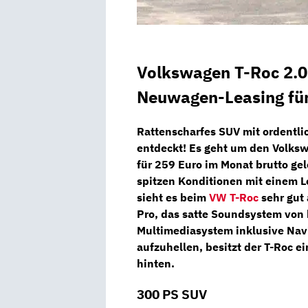
Volkswagen T-Roc 2.
Neuwagen-Leasing fü
Rattenscharfes SUV mit ordentl
entdeckt! Es geht um den
Volksw
für
259 Euro im Monat brutto
gel
spitzen Konditionen mit einem L
sieht es beim
VW T-Roc
sehr gut 
Pro, das
satte Soundsystem von
Multimediasystem
inklusive
Nav
aufzuhellen, besitzt der T-Roc e
hinten.
300 PS SUV