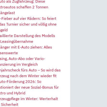
uto als Zugfahrzeug: Diese
ktroautos schaffen 2 Tonnen
ängelast
Fieber auf vier Rädern: So feiert
 das Turnier sicher und völlig ohne
geld
aillierte Darstellung des Modells
 Leasingübernahme
änger mit E-Auto ziehen: Alles
senswerte
sing, Auto-Abo oder Vario-
anzierung im Vergleich
hjahrscheck fürs Auto – So wird das
rzeug nach dem Winter wieder fit
uto-Förderung 2026: So
ktioniert der neue Sozial-Bonus für
ktro und Hybrid
rzeugpflege im Winter: Werterhalt
 Sicherheit