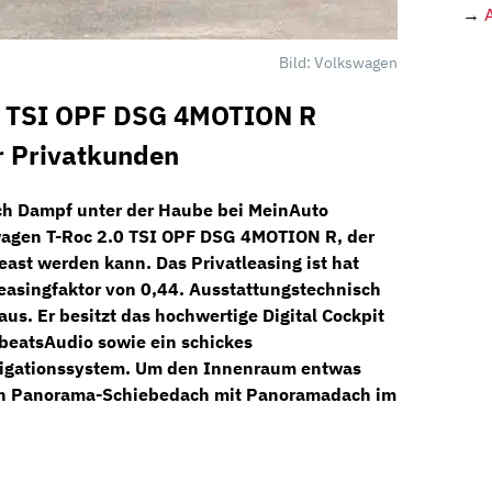
→
Bild: Volkswagen
0 TSI OPF DSG 4MOTION R
r Privatkunden
ich Dampf unter der Haube bei
MeinAuto
agen T-Roc 2.0 TSI OPF DSG 4MOTION R
, der
east werden kann. Das Privatleasing ist hat
easingfaktor von 0,44. Ausstattungstechnisch
aus. Er besitzt das hochwertige
Digital Cockpit
beatsAudio
sowie ein schickes
igationssystem.
Um den Innenraum entwas
in
Panorama-Schiebedach
mit Panoramadach im