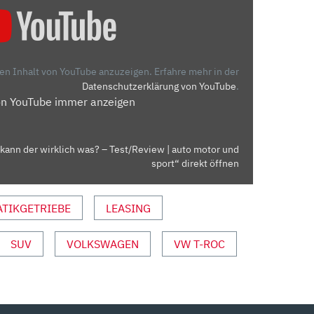
den Inhalt von YouTube anzuzeigen.
Erfahre mehr in der
Datenschutzerklärung von YouTube
.
on YouTube immer anzeigen
 kann der wirklich was? – Test/Review | auto motor und
sport“ direkt öffnen
TIKGETRIEBE
LEASING
SUV
VOLKSWAGEN
VW T-ROC