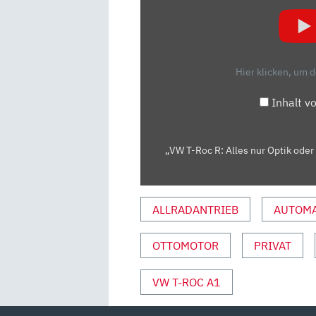
ROC
R:
ALLES
NUR
Hier klicken, um 
OPTIK
ODER
Inhalt v
KANN
DER
WIRKLICH
„VW T-Roc R: Alles nur Optik oder
WAS?
–
TEST/REVIEW
ALLRADANTRIEB
AUTOMA
|
AUTO
OTTOMOTOR
PRIVAT
MOTOR
UND
VW T-ROC A1
SPORT“
VON