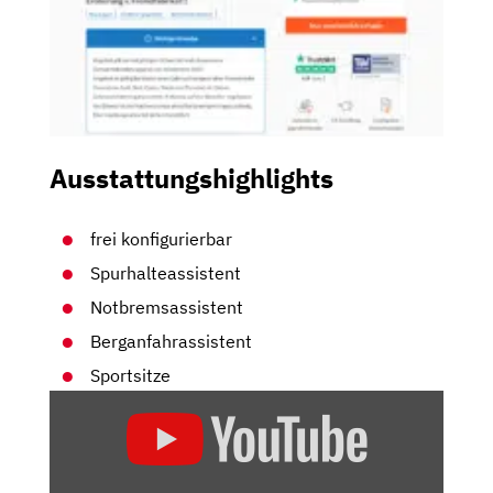
Ausstattungshighlights
frei konfigurierbar
Spurhalteassistent
Notbremsassistent
Berganfahrassistent
Sportsitze
„VW
T-
ROC
2.0