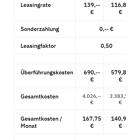
Leasingrate
139,--
116,81
€
€
Sonderzahlung
0,-- €
Leasingfaktor
0,50
Überführungskosten
690,--
579,83
€
€
Gesamtkosten
4.026,--
3.383,19
€
€
Gesamtkosten /
167,75
140,97
Monat
€
€