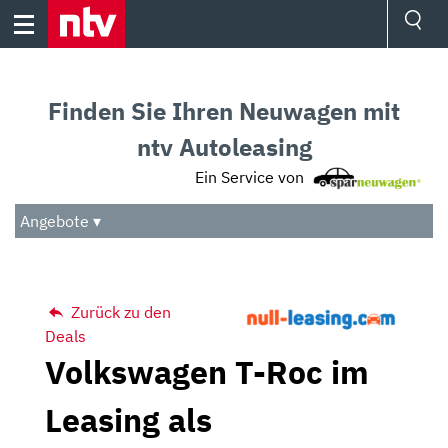
Skip
to
content
Ressorts
Sport
Finden Sie Ihren Neuwagen mit
Börse
Wetter
ntv Autoleasing
TV
Ein Service von
Video
Audio
Angebote ▾
Das Beste
Zurück zu den
Deals
Volkswagen T-Roc im
Leasing als