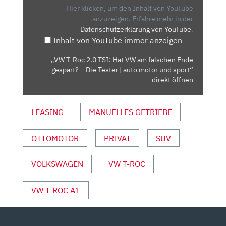
TSI:
Hier klicken, um den Inhalt von YouTube
HAT
anzuzeigen.
Erfahre mehr in der
Datenschutzerklärung von YouTube
.
VW
Inhalt von YouTube immer anzeigen
AM
FALSCHEN
„VW T-Roc 2.0 TSI: Hat VW am falschen Ende
ENDE
gespart? – Die Tester | auto motor und sport“
GESPART?
direkt öffnen
–
DIE
LEASING
MANUELLES GETRIEBE
TESTER
|
OTTOMOTOR
PRIVAT
SUV
AUTO
MOTOR
UND
VOLKSWAGEN
VW T-ROC
SPORT“
VON
VW T-ROC A1
YOUTUBE
ANZEIGEN