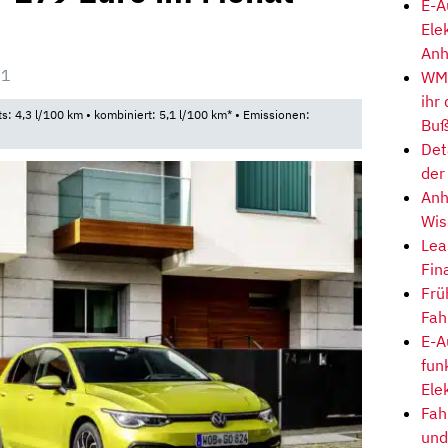
E-A
Ele
Anh
01
WM-
ihr
ts: 4,3 l/100 km • kombiniert: 5,1 l/100 km* • Emissionen:
Buß
Det
der
Anh
Wis
Lea
Fin
Frü
Fah
E-A
fun
Ele
Fah
und