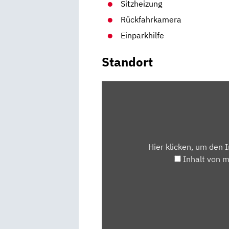
Sitzheizung
Rückfahrkamera
Einparkhilfe
Standort
INHALT
VON
MAPS.GOOGLE.DE
ANZEIGEN
Hier klicken, um den 
Inhalt von 