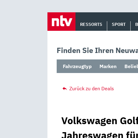
Skip
to
RESSORTS
SPORT
content
Finden Sie Ihren Neuwa
Fahrzeugtyp
Marken
Belie
Zurück zu den Deals
Volkswagen Golf
Jahreswagen für