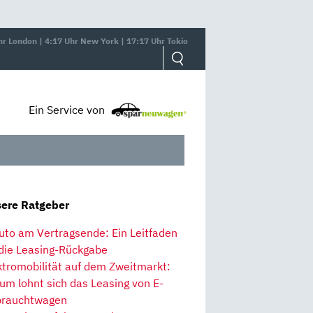
hr London | 4:17 Uhr New York | 17:17 Uhr Tokio
Ein Service von
ere Ratgeber
uto am Vertragsende: Ein Leitfaden
 die Leasing-Rückgabe
ktromobilität auf dem Zweitmarkt:
um lohnt sich das Leasing von E-
rauchtwagen