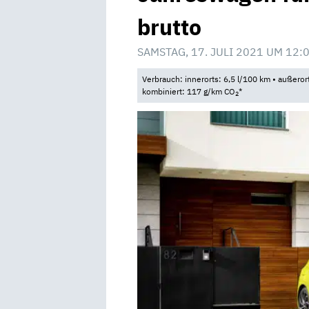
brutto
SAMSTAG, 17. JULI 2021 UM 12:
Verbrauch: innerorts: 6,5 l/100 km • außeror
kombiniert: 117 g/km CO
*
2