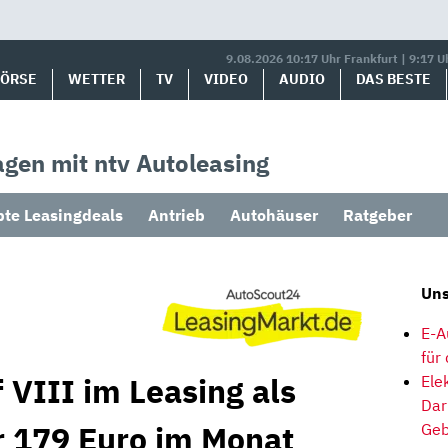
9.08.2026 10:17 Uhr Frankfurt | 9:17 U
BÖRSE
WETTER
TV
VIDEO
AUDIO
DAS BESTE
gen mit ntv Autoleasing
bte Leasingdeals
Antrieb
Autohäuser
Ratgeber
Uns
E-A
für
 VIII im Leasing als
Ele
Dar
 179 Euro im Monat
Geb