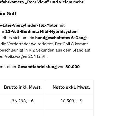
kfahrkamera „Rear View“
und vielem mehr.
im Golf
5-Liter-Vierzylinder-TSI-Motor
mit
nem
12-Volt-Bordnetz Mild-Hybridsystem
delt es sich um ein
handgeschaltetes 6-Gang-
n die Vorderräder weiterleitet. Der Golf 8 kommt
beschleunigt in 9,2 Sekunden aus dem Stand auf
der Volkswagen 214 km/h.
mit einer
Gesamtfahrleistung
von
30.000
Brutto inkl. Mwst.
Netto exkl. Mwst.
36.298,-- €
30.503,-- €