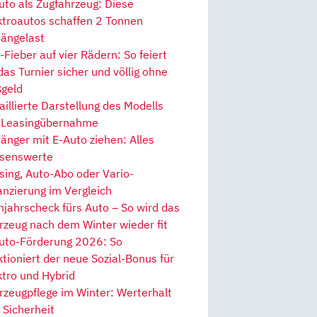
uto als Zugfahrzeug: Diese
ktroautos schaffen 2 Tonnen
ängelast
Fieber auf vier Rädern: So feiert
 das Turnier sicher und völlig ohne
geld
aillierte Darstellung des Modells
 Leasingübernahme
änger mit E-Auto ziehen: Alles
senswerte
sing, Auto-Abo oder Vario-
anzierung im Vergleich
hjahrscheck fürs Auto – So wird das
rzeug nach dem Winter wieder fit
uto-Förderung 2026: So
ktioniert der neue Sozial-Bonus für
ktro und Hybrid
rzeugpflege im Winter: Werterhalt
 Sicherheit