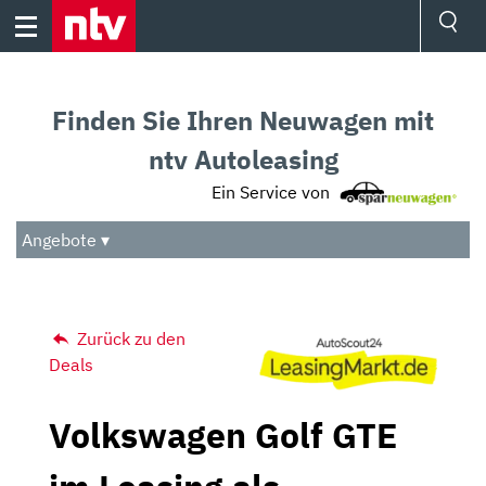
Skip
to
content
Ressorts
Sport
Finden Sie Ihren Neuwagen mit
Börse
Wetter
ntv Autoleasing
TV
Ein Service von
Video
Audio
Angebote ▾
Das Beste
Zurück zu den
Deals
Volkswagen Golf GTE