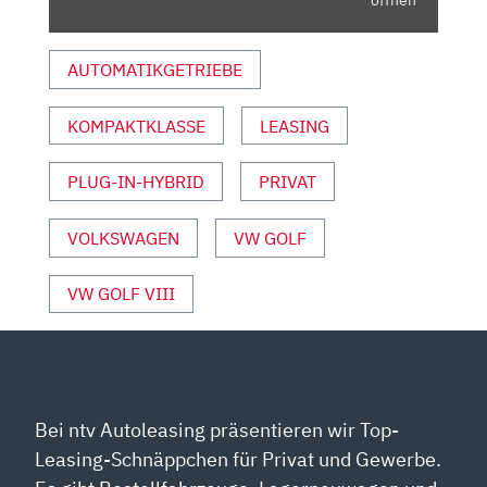
öffnen
REVIEW/FAHRBERICHT
|
AUTOMATIKGETRIEBE
AUTO
MOTOR
KOMPAKTKLASSE
LEASING
UND
SPORT“
VON
PLUG-IN-HYBRID
PRIVAT
YOUTUBE
ANZEIGEN
VOLKSWAGEN
VW GOLF
VW GOLF VIII
Bei ntv Autoleasing präsentieren wir Top-
Leasing-Schnäppchen für Privat und Gewerbe.