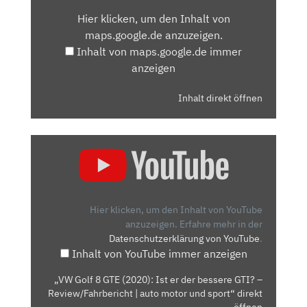
VON
Hier klicken, um den Inhalt von
MAPS.GOOGLE.DE
maps.google.de anzuzeigen.
ANZEIGEN
Inhalt von maps.google.de immer
anzeigen
Inhalt direkt öffnen
„VW
GOLF
8
GTE
(2020):
Hier klicken, um den Inhalt von YouTube
IST
anzuzeigen.
Erfahre mehr in der
Datenschutzerklärung von YouTube
.
ER
Inhalt von YouTube immer anzeigen
DER
BESSERE
„VW Golf 8 GTE (2020): Ist er der bessere GTI? –
GTI?
Review/Fahrbericht | auto motor und sport“ direkt
–