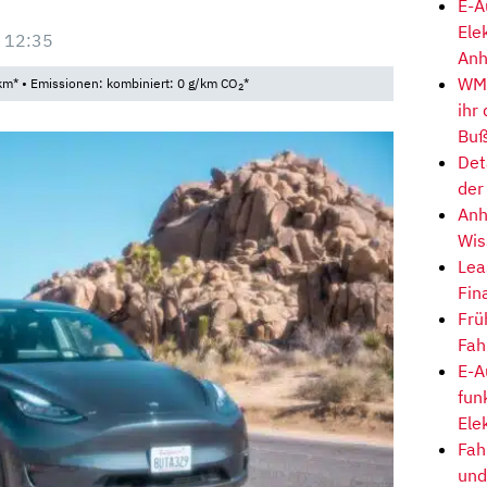
E-A
Ele
 12:35
Anh
WM-
km* • Emissionen: kombiniert: 0 g/km CO
*
2
ihr
Buß
Det
der
Anh
Wis
Lea
Fin
Frü
Fah
E-A
fun
Ele
Fah
und