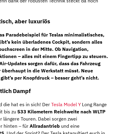
enn dank der robusten Technik steckt da noch
isch, aber luxuriös
s Paradebeispiel für Teslas minimalistisches,
ibt’s kein überladenes Cockpit, sondern alles
Touchscreen
in der Mitte. Ob Navigation,
tionen – alles mit einem Fingertipp zu steuern.
-Air-Updates sorgen dafür, dass das Fahrzeug
r überhaupt in die Werkstatt müsst. Neue
ibt’s per Knopfdruck – besser geht’s nicht.
ntlich Dampf
 die hat es in sich! Der
Tesla Model Y
Long Range
t bis zu
533 Kilometern
Reichweite nach WLTP
für längere Touren. Dabei sorgen zwei
r hinten – für
Allradantrieb
und eine
PS
. Und der Sprint? Der Tesla katapultiert euch in