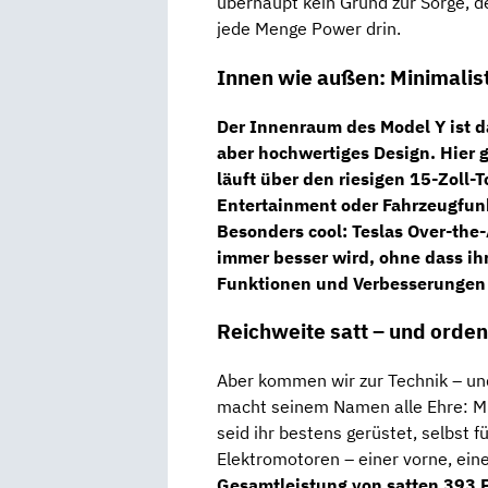
überhaupt kein Grund zur Sorge, d
jede Menge Power drin.
Innen wie außen: Minimalist
Der Innenraum des Model Y ist da
aber hochwertiges Design. Hier g
läuft über den riesigen
15-Zoll-
Entertainment oder Fahrzeugfunk
Besonders cool: Teslas Over-the
immer besser wird, ohne dass ih
Funktionen und Verbesserungen g
Reichweite satt – und orde
Aber kommen wir zur Technik – und
macht seinem Namen alle Ehre: Mi
seid ihr bestens gerüstet, selbst 
Elektromotoren – einer vorne, eine
Gesamtleistung von satten 393 