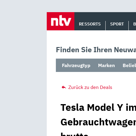
Skip
to
RESSORTS
SPORT
content
Finden Sie Ihren Neuwa
Fahrzeugtyp
Marken
Belie
Zurück zu den Deals
Tesla Model Y im
Gebrauchtwagen