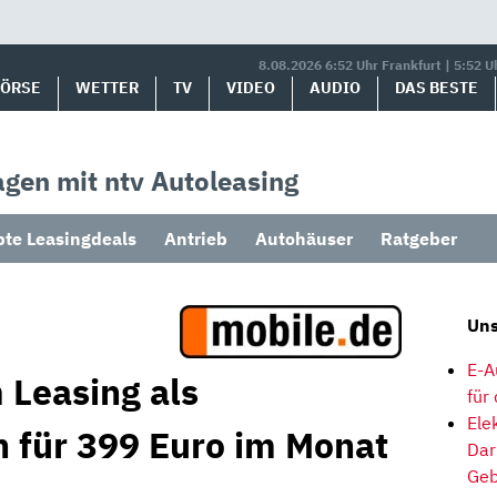
8.08.2026 6:52 Uhr Frankfurt | 5:52 U
BÖRSE
WETTER
TV
VIDEO
AUDIO
DAS BESTE
gen mit ntv Autoleasing
bte Leasingdeals
Antrieb
Autohäuser
Ratgeber
Uns
E-A
 Leasing als
für
Ele
 für 399 Euro im Monat
Dar
Geb