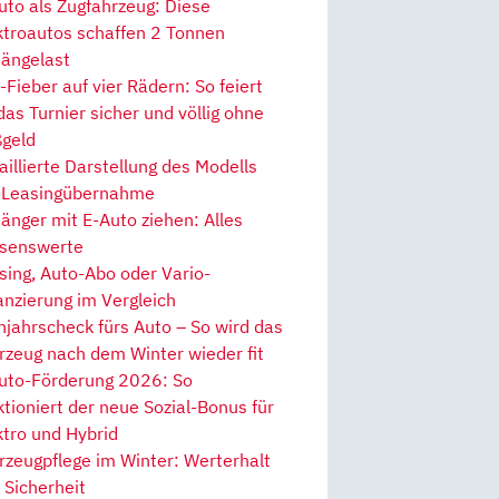
uto als Zugfahrzeug: Diese
ktroautos schaffen 2 Tonnen
ängelast
Fieber auf vier Rädern: So feiert
 das Turnier sicher und völlig ohne
geld
aillierte Darstellung des Modells
 Leasingübernahme
änger mit E-Auto ziehen: Alles
senswerte
sing, Auto-Abo oder Vario-
anzierung im Vergleich
hjahrscheck fürs Auto – So wird das
rzeug nach dem Winter wieder fit
uto-Förderung 2026: So
ktioniert der neue Sozial-Bonus für
ktro und Hybrid
rzeugpflege im Winter: Werterhalt
 Sicherheit