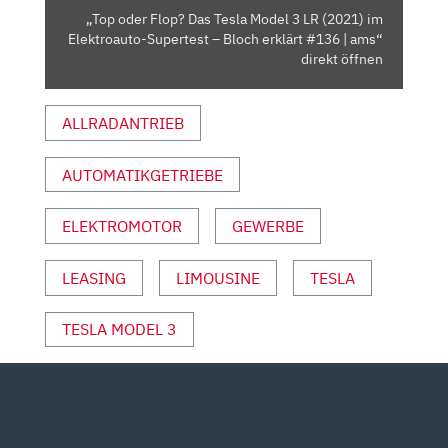
(2021)
„Top oder Flop? Das Tesla Model 3 LR (2021) im
IM
Elektroauto-Supertest – Bloch erklärt #136 | ams“
ELEKTROAUTO-
direkt öffnen
SUPERTEST
–
ALLRADANTRIEB
BLOCH
ERKLÄRT
AUTOMATIKGETRIEBE
#136
|
AMS“
ELEKTROMOTOR
GEWERBE
VON
YOUTUBE
LEASING
LIMOUSINE
TESLA
ANZEIGEN
TESLA MODEL 3