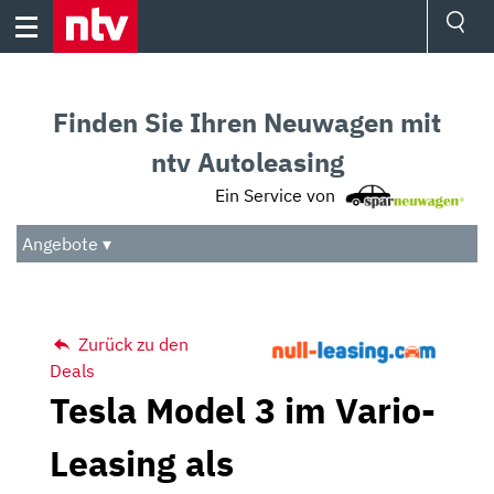
Skip
to
content
Ressorts
Sport
Finden Sie Ihren Neuwagen mit
Börse
Wetter
ntv Autoleasing
TV
Ein Service von
Video
Audio
Angebote ▾
Das Beste
Zurück zu den
Deals
Tesla Model 3 im Vario-
Leasing als