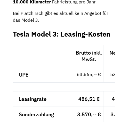
10.000 Kilometer
Fahrleistung pro Jahr.
Bei Platzhirsch gibt es aktuell kein Angebot für
das Model 3.
Tesla Model 3: Leasing-Kosten
Brutto inkl.
Netto e
MwSt.
MwSt
UPE
63.665,-- €
53.500,-
Leasingrate
486,51 €
408,83
Sonderzahlung
3.570,-- €
3.000,-