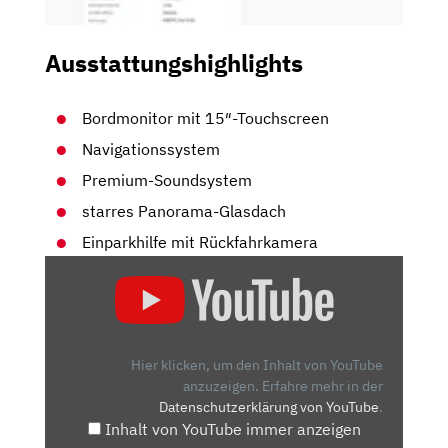
Ausstattungshighlights
Bordmonitor mit 15″-Touchscreen
Navigationssystem
Premium-Soundsystem
starres Panorama-Glasdach
Einparkhilfe mit Rückfahrkamera
„TOP
ODER
FLOP?
DAS
TESLA
Hier klicken, um den Inhalt von YouTube
MODEL
anzuzeigen.
Erfahre mehr in der
Datenschutzerklärung von YouTube
.
3
Inhalt von YouTube immer anzeigen
LR