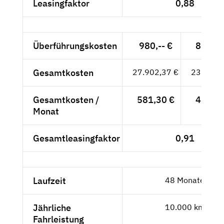
Leasingfaktor
0,88
Überführungskosten
980,-- €
823,53
Gesamtkosten
27.902,37 €
23.447,
Gesamtkosten /
581,30 €
488,49
Monat
Gesamtleasingfaktor
0,91
Laufzeit
48 Monate
Jährliche
10.000 km
Fahrleistung