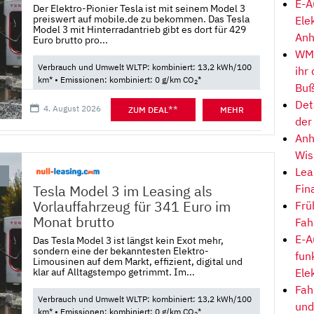
E-A
Der Elektro-Pionier Tesla ist mit seinem Model 3
preiswert auf mobile.de zu bekommen. Das Tesla
Ele
Model 3 mit Hinterradantrieb gibt es dort für 429
Anh
Euro brutto pro...
WM-
Verbrauch und Umwelt WLTP: kombiniert: 13,2 kWh/100
ihr
km* • Emissionen: kombiniert: 0 g/km CO
*
2
Buß
Det
4. August 2026
**
ZUM DEAL
MEHR
der
Anh
Wis
Lea
Fin
Tesla Model 3 im Leasing als
Vorlauffahrzeug für 341 Euro im
Frü
Monat brutto
Fah
E-A
Das Tesla Model 3 ist längst kein Exot mehr,
sondern eine der bekanntesten Elektro-
fun
Limousinen auf dem Markt, effizient, digital und
klar auf Alltagstempo getrimmt. Im...
Ele
Fah
Verbrauch und Umwelt WLTP: kombiniert: 13,2 kWh/100
und
km* • Emissionen: kombiniert: 0 g/km CO
*
2