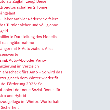
uto als Zugfahrzeug: Diese
ktroautos schaffen 2 Tonnen
ängelast
Fieber auf vier Rädern: So feiert
 das Turnier sicher und völlig ohne
geld
aillierte Darstellung des Modells
 Leasingübernahme
änger mit E-Auto ziehen: Alles
senswerte
sing, Auto-Abo oder Vario-
anzierung im Vergleich
hjahrscheck fürs Auto – So wird das
rzeug nach dem Winter wieder fit
uto-Förderung 2026: So
ktioniert der neue Sozial-Bonus für
ktro und Hybrid
rzeugpflege im Winter: Werterhalt
 Sicherheit