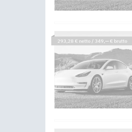
293,28 € netto / 349,-- € brutto