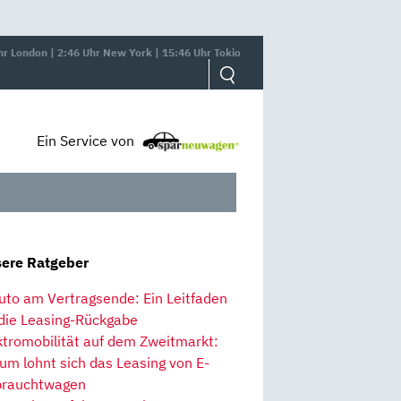
hr London | 2:46 Uhr New York | 15:46 Uhr Tokio
Ein Service von
ere Ratgeber
uto am Vertragsende: Ein Leitfaden
 die Leasing-Rückgabe
ktromobilität auf dem Zweitmarkt:
um lohnt sich das Leasing von E-
rauchtwagen