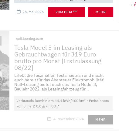
→
28. Mai 2026
**
ZUM DEAL
MEHR
Tesla Model 3 im Leasing als
Gebrauchtwagen für 319 Euro
brutto pro Monat [Erstzulassung
08/22]
Erlebt die Faszination Tesla hautnah und macht
euch bereit für das Abenteuer Elektromobilität!
Null-Leasing bietet euch das Tesla Model 3,
Baujahr 2022, als Leasingfahrzeug für...
Verbrauch: kombiniert: 14,4 kWh/100 km* • Emissionen:
kombiniert: 0,0 g/km CO
*
2
4. November 2024
MEHR