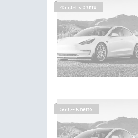
455,64 € brutto
560,-- € netto