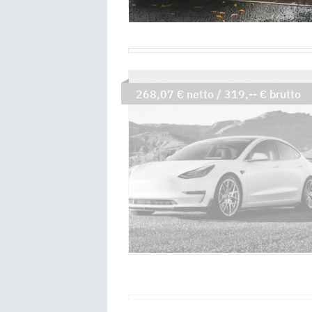
268,07 € netto / 319,-- € brutto