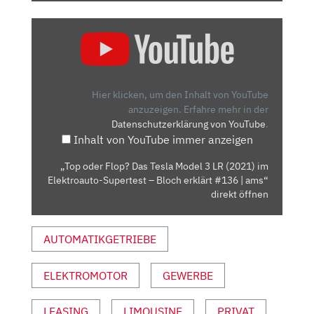
„TOP
ODER
FLOP?
DAS
TESLA
Hier klicken, um den Inhalt von YouTube
MODEL
anzuzeigen.
Erfahre mehr in der
Datenschutzerklärung von YouTube
.
3
Inhalt von YouTube immer anzeigen
LR
(2021)
„Top oder Flop? Das Tesla Model 3 LR (2021) im
IM
Elektroauto-Supertest – Bloch erklärt #136 | ams“
ELEKTROAUTO-
direkt öffnen
SUPERTEST
–
AUTOMATIKGETRIEBE
BLOCH
ERKLÄRT
ELEKTROMOTOR
GEWERBE
#136
|
AMS“
LEASING
LIMOUSINE
PRIVAT