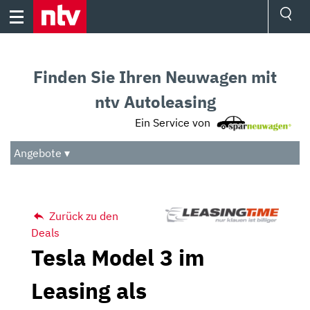
Skip
to
content
Ressorts
Sport
Finden Sie Ihren Neuwagen mit
Börse
Wetter
ntv Autoleasing
TV
Ein Service von
Video
Audio
Angebote ▾
Das Beste
Zurück zu den
Deals
Tesla Model 3 im
Leasing als