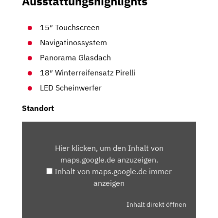
Ausstattungshighlights
15″ Touchscreen
Navigatinossystem
Panorama Glasdach
18″ Winterreifensatz Pirelli
LED Scheinwerfer
Standort
INHALT
VON
Hier klicken, um den Inhalt von
MAPS.GOOGLE.DE
maps.google.de anzuzeigen.
ANZEIGEN
Inhalt von maps.google.de immer
anzeigen
Inhalt direkt öffnen