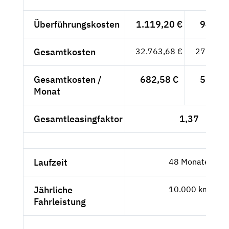
Überführungskosten
1.119,20 €
940,50
Gesamtkosten
32.763,68 €
27.532,
Gesamtkosten /
682,58 €
573,59
Monat
Gesamtleasingfaktor
1,37
Laufzeit
48 Monate
Jährliche
10.000 km
Fahrleistung