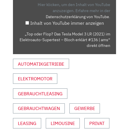
TESLA
Hier klicken, um den Inhalt von YouTube
MODEL
anzuzeigen.
Erfahre mehr in der
Datenschutzerklärung von YouTube
.
3
Inhalt von YouTube immer anzeigen
LR
(2021)
„Top oder Flop? Das Tesla Model 3 LR (2021) im
IM
Elektroauto-Supertest – Bloch erklärt #136 | ams“
ELEKTROAUTO-
direkt öffnen
SUPERTEST
–
AUTOMATIKGETRIEBE
BLOCH
ERKLÄRT
ELEKTROMOTOR
#136
|
AMS“
GEBRAUCHTLEASING
VON
YOUTUBE
GEBRAUCHTWAGEN
GEWERBE
ANZEIGEN
LEASING
LIMOUSINE
PRIVAT