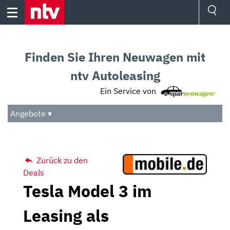
Skip
to
content
Ressorts
Sport
Finden Sie Ihren Neuwagen mit
Börse
Wetter
ntv Autoleasing
TV
Ein Service von
Video
Audio
Angebote ▾
Das Beste
Zurück zu den
Deals
Tesla Model 3 im
Leasing als