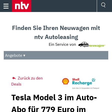
Skip
to
content
Ressorts
Sport
Finden Sie Ihren Neuwagen mit
Börse
Wetter
ntv Autoleasing
TV
Ein Service von
Video
Audio
Angebote ▾
Das Beste
Zurück zu den
Deals
Tesla Model 3 im Auto-
Abo für 779 Euro im