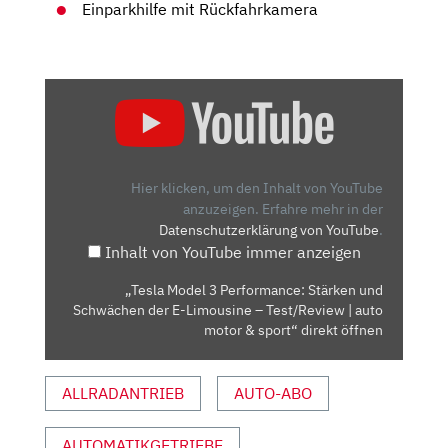
Einparkhilfe mit Rückfahrkamera
„TESLA
MODEL
3
PERFORMANCE:
STÄRKEN
Hier klicken, um den Inhalt von YouTube
UND
anzuzeigen.
Erfahre mehr in der
Datenschutzerklärung von YouTube
.
SCHWÄCHEN
Inhalt von YouTube immer anzeigen
DER
E-
„Tesla Model 3 Performance: Stärken und
LIMOUSINE
Schwächen der E-Limousine – Test/Review | auto
–
motor & sport“ direkt öffnen
TEST/REVIEW
|
ALLRADANTRIEB
AUTO-ABO
AUTO
MOTOR
AUTOMATIKGETRIEBE