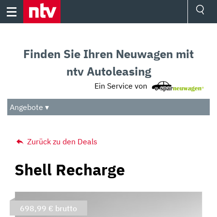
Skip
to
content
Ressorts
Sport
Finden Sie Ihren Neuwagen mit
Börse
Wetter
ntv Autoleasing
TV
Ein Service von
Video
Audio
Angebote ▾
Das Beste
Zurück zu den Deals
Shell Recharge
698,99 € brutto