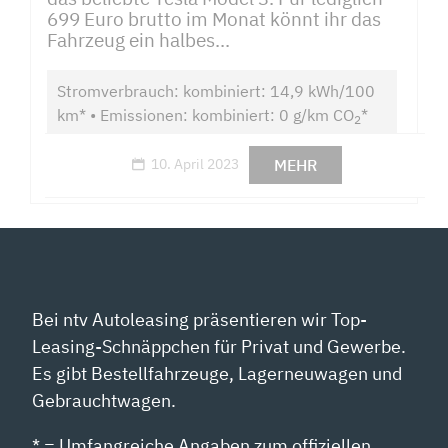
699 Euro brutto im Monat könnt ihr das
Fahrzeug ein halbes...
Stromverbrauch: kombiniert: 14,9 kWh/100
km* • Emissionen: kombiniert: 0 g/km CO
*
2
MEHR
10. April 2023
Bei ntv Autoleasing präsentieren wir Top-
Leasing-Schnäppchen für Privat und Gewerbe.
Es gibt Bestellfahrzeuge, Lagerneuwagen und
Gebrauchtwagen.
* = Umfangreiche Angaben zum offiziellen