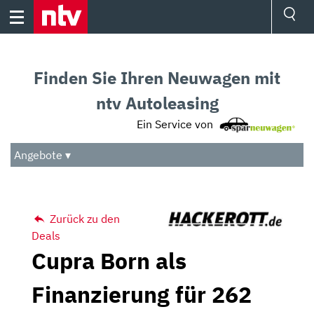
Skip
to
content
Ressorts
Sport
Finden Sie Ihren Neuwagen mit
Börse
Wetter
ntv Autoleasing
TV
Ein Service von
Video
Audio
Angebote ▾
Das Beste
Zurück zu den
Deals
Cupra Born als
Finanzierung für 262