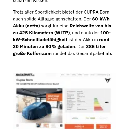
schätzen wissen.
Trotz aller Sportlichkeit bietet der CUPRA Born
auch solide Alltagseigenschaften. Der
60-kWh-
Akku (netto)
sorgt für eine
Reichweite von bis
zu 425 Kilometern (WLTP)
, und dank der
100-
kW-Schnellladefähigkeit
ist der Akku in
rund
30 Minuten zu 80 % geladen
. Der
385 Liter
große Kofferraum
rundet das Gesamtpaket ab.