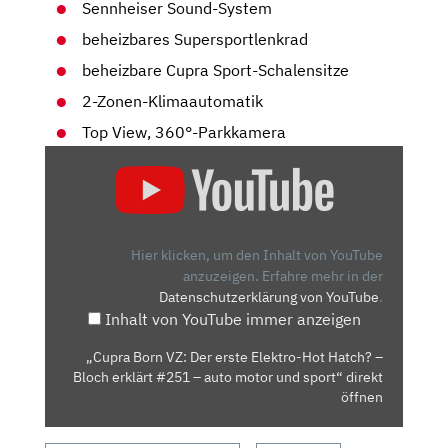
Sennheiser Sound-System
beheizbares Supersportlenkrad
beheizbare Cupra Sport-Schalensitze
2-Zonen-Klimaautomatik
Top View, 360°-Parkkamera
„CUPRA
BORN
VZ:
DER
ERSTE
Hier klicken, um den Inhalt von YouTube
ELEKTRO-
anzuzeigen.
Erfahre mehr in der
Datenschutzerklärung von YouTube
.
HOT
Inhalt von YouTube immer anzeigen
HATCH?
–
„Cupra Born VZ: Der erste Elektro-Hot Hatch? –
BLOCH
Bloch erklärt #251 – auto motor und sport“ direkt
ERKLÄRT
öffnen
#251
–