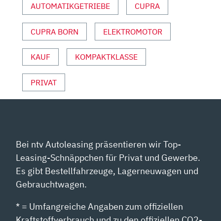
AUTOMATIKGETRIEBE
CUPRA
AUTO
MOTOR
CUPRA BORN
ELEKTROMOTOR
UND
SPORT“
VON
KAUF
KOMPAKTKLASSE
YOUTUBE
ANZEIGEN
PRIVAT
Bei ntv Autoleasing präsentieren wir Top-
Leasing-Schnäppchen für Privat und Gewerbe.
Es gibt Bestellfahrzeuge, Lagerneuwagen und
Gebrauchtwagen.
* = Umfangreiche Angaben zum offiziellen
Kraftstoffverbrauch und zu den offiziellen CO2-