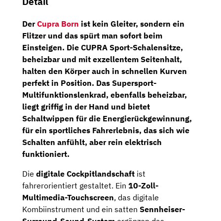
Detail
Der
Cupra Born
ist kein Gleiter, sondern ein
Flitzer und das spürt man sofort beim
Einsteigen. Die
CUPRA Sport-Schalensitze
,
beheizbar und mit exzellentem Seitenhalt,
halten den Körper auch in schnellen Kurven
perfekt in Position. Das
Supersport-
Multifunktionslenkrad
, ebenfalls beheizbar,
liegt griffig in der Hand und bietet
Schaltwippen für die Energierückgewinnung,
für ein sportliches Fahrerlebnis, das sich wie
Schalten anfühlt, aber rein elektrisch
funktioniert.
Die
digitale Cockpitlandschaft
ist
fahrerorientiert gestaltet. Ein
10-Zoll-
Multimedia-Touchscreen
, das digitale
Kombiinstrument und ein satten
Sennheiser-
Surround-Sound-System
ergänzen das