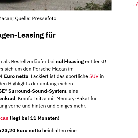
→
acan; Quelle: Pressefoto
gen-Leasing für
als Bestellvorläufer bei
null-leasing
entdeckt!
es sich um den Porsche Macan im
4 Euro
netto
. Lackiert ist das sportliche
SUV
in
 den Highlights der umfangreichen
SE® Surround-Sound-System
, eine
lenkrad
, Komfortsitze mit Memory-Paket für
zung vorne und hinten und einiges mehr.
acan
liegt bei 11 Monaten!
523,20 Euro netto
beinhalten eine