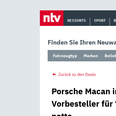
Skip
to
RESSORTS
SPORT
content
Finden Sie Ihren Neuwa
Fahrzeugtyp
Marken
Belie
Zurück zu den Deals
Porsche Macan i
Vorbesteller für