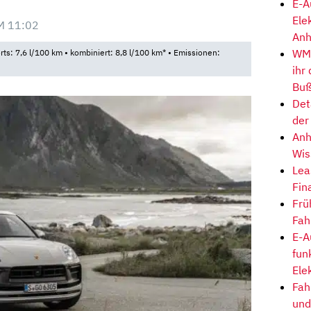
E-A
Ele
M 11:02
Anh
WM-
rts: 7,6 l/100 km • kombiniert: 8,8 l/100 km* • Emissionen:
ihr
Buß
Det
der
Anh
Wis
Lea
Fin
Frü
Fah
E-A
fun
Ele
Fah
und