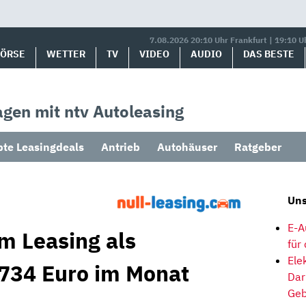
7.08.2026 20:10 Uhr Frankfurt | 19:10 U
BÖRSE
WETTER
TV
VIDEO
AUDIO
DAS BESTE
gen mit ntv Autoleasing
bte Leasingdeals
Antrieb
Autohäuser
Ratgeber
Uns
E-A
m Leasing als
für
Ele
 734 Euro im Monat
Dar
Geb