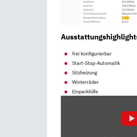
Ausstattungshighlight
frei konfigurierbar
Start-Stop-Automatik
Sitzheizung
Winterräder
Einparkhilfe
„PORSCHE
MACAN
T
(2022)
|
ERSTE