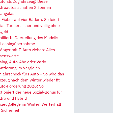
uto als Zugfahrzeug: Diese
ktroautos schaffen 2 Tonnen
ängelast
Fieber auf vier Rädern: So feiert
 das Turnier sicher und völlig ohne
geld
aillierte Darstellung des Modells
 Leasingübernahme
änger mit E-Auto ziehen: Alles
senswerte
sing, Auto-Abo oder Vario-
anzierung im Vergleich
hjahrscheck fürs Auto – So wird das
rzeug nach dem Winter wieder fit
uto-Förderung 2026: So
ktioniert der neue Sozial-Bonus für
ktro und Hybrid
rzeugpflege im Winter: Werterhalt
 Sicherheit