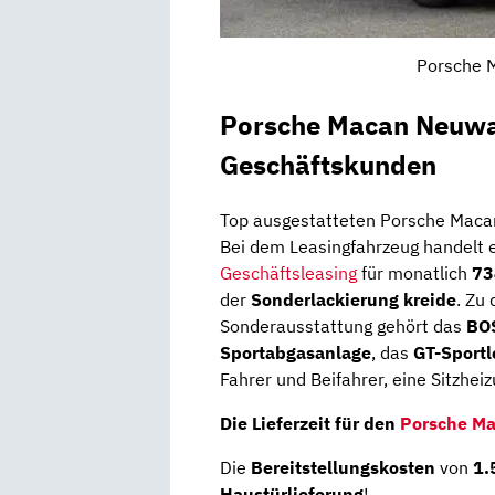
Porsche M
Porsche Macan Neuwa
Geschäftskunden
Top ausgestatteten Porsche Macan 
Bei dem Leasingfahrzeug handelt 
Geschäftsleasing
für monatlich
73
der
Sonderlackierung kreide
. Zu
Sonderausstattung gehört das
BO
Sportabgasanlage
, das
GT-Sport
Fahrer und Beifahrer, eine Sitzhei
Die Lieferzeit für den
Porsche M
Die
Bereitstellungs­kosten
von
1.
Haustürlieferung
!