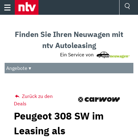
Skip
to
content
Ressorts
Sport
Finden Sie Ihren Neuwagen mit
Börse
Wetter
ntv Autoleasing
TV
Ein Service von
Video
Audio
Angebote ▾
Das Beste
Zurück zu den
Deals
Peugeot 308 SW im
Leasing als