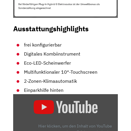
Ausstattungshighlights
frei konfigurierbar
Digitales Kombiinstrument
Eco-LED-Scheinwerfer
Multifunktionaler 10″-Touchscreen
2-Zonen-Klimaautomatik
Einparkhilfe hinten
„PEUGEOT
308
SW:
FLUCH
UND
Hier klicken, um den Inhalt von YouTube