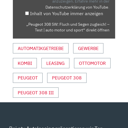
SEGEN
anzuzeigen.
Erfahre mehr in der
Datenschutzerklärung von YouTube
.
ZUGLEICH!
Inhalt von YouTube immer anzeigen
–
TEST
„Peugeot 308 SW: Fluch und Segen zugleich! –
|
Test | auto motor und sport“ direkt öffnen
AUTO
MOTOR
AUTOMATIKGETRIEBE
GEWERBE
UND
SPORT“
VON
KOMBI
LEASING
OTTOMOTOR
YOUTUBE
ANZEIGEN
PEUGEOT
PEUGEOT 308
PEUGEOT 308 III