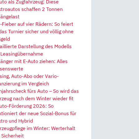
uto als Zugfahrzeug: Diese
ktroautos schaffen 2 Tonnen
ängelast
Fieber auf vier Rädern: So feiert
 das Turnier sicher und völlig ohne
geld
aillierte Darstellung des Modells
 Leasingübernahme
änger mit E-Auto ziehen: Alles
senswerte
sing, Auto-Abo oder Vario-
anzierung im Vergleich
hjahrscheck fürs Auto – So wird das
rzeug nach dem Winter wieder fit
uto-Förderung 2026: So
ktioniert der neue Sozial-Bonus für
ktro und Hybrid
rzeugpflege im Winter: Werterhalt
 Sicherheit