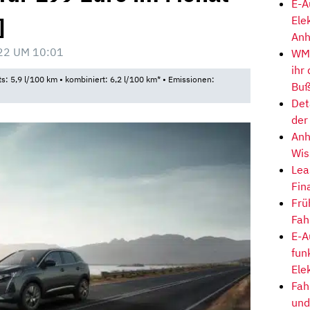
E-A
]
Ele
Anh
22 UM 10:01
WM-
ihr
ts: 5,9 l/100 km • kombiniert: 6,2 l/100 km* • Emissionen:
Buß
Det
der
Anh
Wis
Lea
Fin
Frü
Fah
E-A
fun
Ele
Fah
und