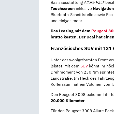
Basisausstattung
Allure Pack
besit
Touchscreen
inklusive
Navigatio
Bluetooth-Schnittstelle sowie Ec
und einiges mehr.
Das Leasing mit dem
Peugeot 3
brutto
kosten. Der Deal hat eine
Französisches SUV mit 131 
Unter der wohlgeformten Front ver
leistet. Mit dem
SUV
könnt ihr höc
Drehmoment von 230 Nm sprintet 
Landstraße. Im Heck des Fahrzeug
Kofferraum hat ein Volumen von 5
Den Peugeot 3008 bekommt ihr f
20.000 Kilometer
.
Für den Peugeot 3008 Allure Pack 