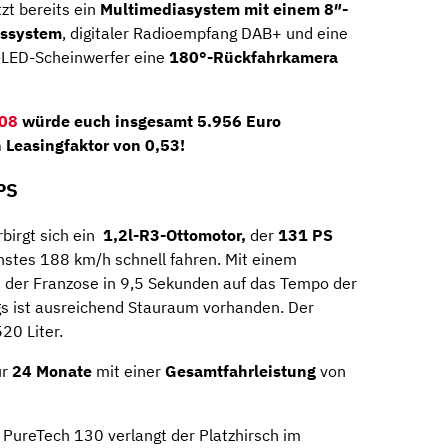
zt bereits ein
Multimediasystem mit einem 8″-
nssystem
, digitaler Radioempfang DAB+ und eine
o-LED-Scheinwerfer eine
180°-Rückfahrkamera
008
würde euch insgesamt
5.956 Euro
n Leasingfaktor von 0,53!
PS
birgt sich ein
1,2l-R3-Ottomotor,
der
131 PS
hstes 188 km/h schnell fahren. Mit einem
der Franzose in 9,5 Sekunden auf das Tempo der
s ist ausreichend Stauraum vorhanden. Der
20 Liter.
ür
24 Monate
mit einer
Gesamtfahrleistung
von
PureTech 130 verlangt der Platzhirsch im