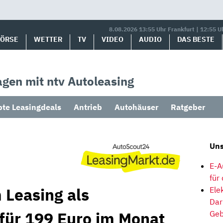
8.08.2026 13:55 Uhr Frankfurt | 12:55 U
BÖRSE
WETTER
TV
VIDEO
AUDIO
DAS BESTE
gen mit ntv Autoleasing
bte Leasingdeals
Antrieb
Autohäuser
Ratgeber
Uns
E-A
für
 Leasing als
Ele
Dar
 für 199 Euro im Monat
Geb