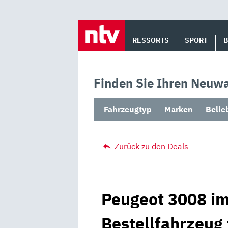
Skip
to
RESSORTS
SPORT
content
Finden Sie Ihren Neuwa
Fahrzeugtyp
Marken
Belie
Zurück zu den Deals
Peugeot 3008 im
Bestellfahrzeug