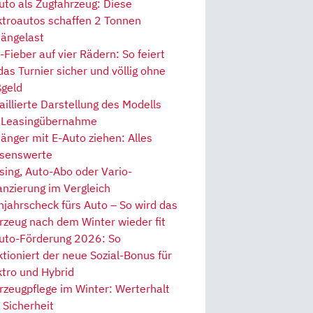
uto als Zugfahrzeug: Diese
ktroautos schaffen 2 Tonnen
ängelast
Fieber auf vier Rädern: So feiert
 das Turnier sicher und völlig ohne
geld
aillierte Darstellung des Modells
 Leasingübernahme
änger mit E-Auto ziehen: Alles
senswerte
sing, Auto-Abo oder Vario-
anzierung im Vergleich
hjahrscheck fürs Auto – So wird das
rzeug nach dem Winter wieder fit
uto-Förderung 2026: So
ktioniert der neue Sozial-Bonus für
ktro und Hybrid
rzeugpflege im Winter: Werterhalt
 Sicherheit