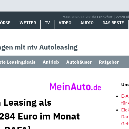
7.08.2026 23:28 Uhr Frankfurt | 22:28 U
BÖRSE
WETTER
TV
VIDEO
AUDIO
DAS BESTE
gen mit ntv Autoleasing
bte Leasingdeals
Antrieb
Autohäuser
Ratgeber
Uns
E-A
 Leasing als
für
Ele
 284 Euro im Monat
Dar
Geb