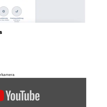
s
hrkamera