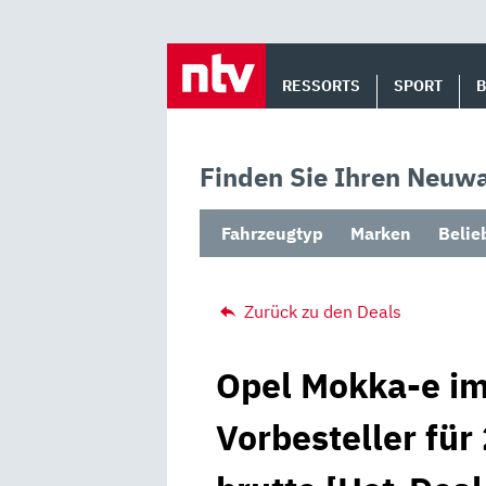
Skip
to
RESSORTS
SPORT
content
Finden Sie Ihren Neuwa
Fahrzeugtyp
Marken
Belie
Zurück zu den Deals
Opel Mokka-e im
Vorbesteller für