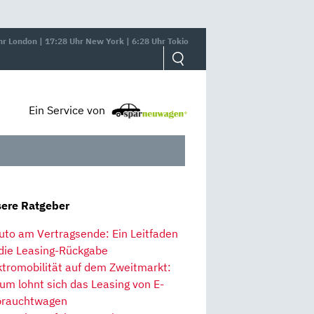
hr London | 17:28 Uhr New York | 6:28 Uhr Tokio
Ein Service von
ere Ratgeber
uto am Vertragsende: Ein Leitfaden
 die Leasing-Rückgabe
ktromobilität auf dem Zweitmarkt:
um lohnt sich das Leasing von E-
rauchtwagen