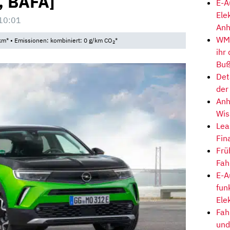
, BAFA]
E-A
Ele
10:01
Anh
WM-
km* • Emissionen: kombiniert: 0 g/km CO
*
2
ihr
Buß
Det
der
Anh
Wis
Lea
Fin
Frü
Fah
E-A
fun
Ele
Fah
und