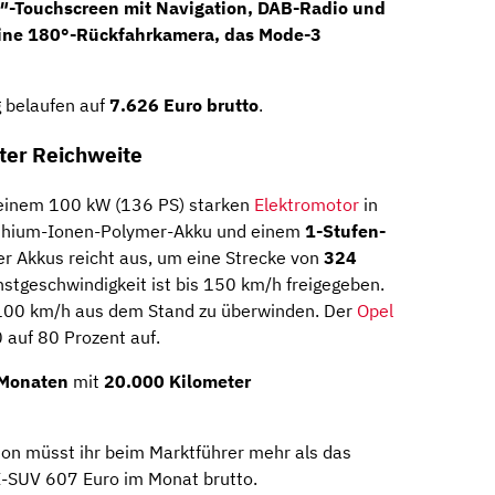
″-Touchscreen
mit
Navigation
, DAB-Radio und
eine
180°-Rückfahrkamera
, das
Mode-3
g belaufen auf
7.626 Euro brutto
.
ter Reichweite
 einem 100 kW (136 PS) starken
Elektromotor
in
ithium-Ionen-Polymer-Akku und einem
1-Stufen-
er Akkus reicht aus, um eine Strecke von
324
stgeschwindigkeit ist bis 150 km/h freigegeben.
 100 km/h aus dem Stand zu überwinden. Der
Opel
 auf 80 Prozent auf.
Monaten
mit
20.000 Kilometer
on müsst ihr beim Marktführer mehr als das
E-SUV 607 Euro im Monat brutto.