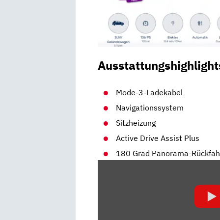
Ausstattungshighlight
Mode-3-Ladekabel
Navigationssystem
Sitzheizung
Active Drive Assist Plus
180 Grad Panorama-Rückfa
„OPEL
MOKKA-
E:
EIN
GELUNGENER