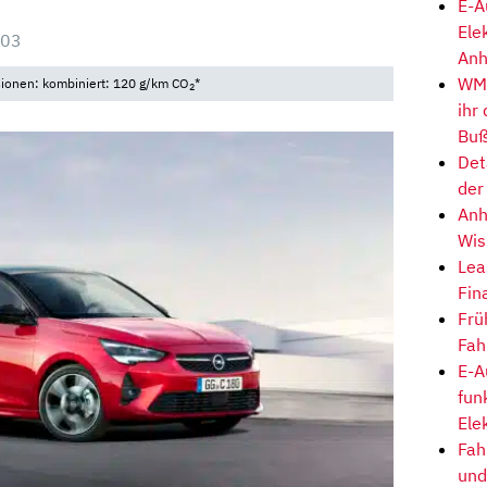
E-A
Ele
:03
Anh
WM-
sionen: kombiniert: 120 g/km CO
*
2
ihr
Buß
Det
der
Anh
Wis
Lea
Fin
Frü
Fah
E-A
fun
Ele
Fah
und