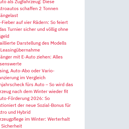
uto als Zugfahrzeug: Diese
ktroautos schaffen 2 Tonnen
ängelast
Fieber auf vier Rädern: So feiert
 das Turnier sicher und völlig ohne
geld
aillierte Darstellung des Modells
 Leasingübernahme
änger mit E-Auto ziehen: Alles
senswerte
sing, Auto-Abo oder Vario-
anzierung im Vergleich
hjahrscheck fürs Auto – So wird das
rzeug nach dem Winter wieder fit
uto-Förderung 2026: So
ktioniert der neue Sozial-Bonus für
ktro und Hybrid
rzeugpflege im Winter: Werterhalt
 Sicherheit