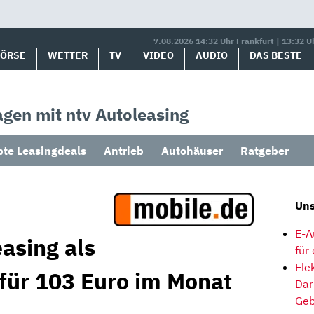
7.08.2026 14:32 Uhr Frankfurt | 13:32 U
BÖRSE
WETTER
TV
VIDEO
AUDIO
DAS BESTE
gen mit ntv Autoleasing
bte Leasingdeals
Antrieb
Autohäuser
Ratgeber
Uns
E-A
asing als
für
Ele
 für 103 Euro im Monat
Dar
Geb