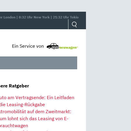
hr London | 8:32 Uhr New York | 21:32 Uhr Tokio
Ein Service von
ere Ratgeber
uto am Vertragsende: Ein Leitfaden
 die Leasing-Rückgabe
ktromobilität auf dem Zweitmarkt:
um lohnt sich das Leasing von E-
rauchtwagen