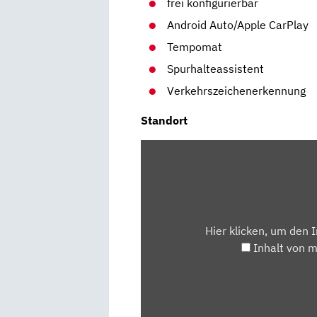
frei konfigurierbar
Android Auto/Apple CarPlay
Tempomat
Spurhalteassistent
Verkehrszeichenerkennung
Standort
INHALT
VON
MAPS.GOOGLE.DE
ANZEIGEN
Hier klicken, um den 
Inhalt von 