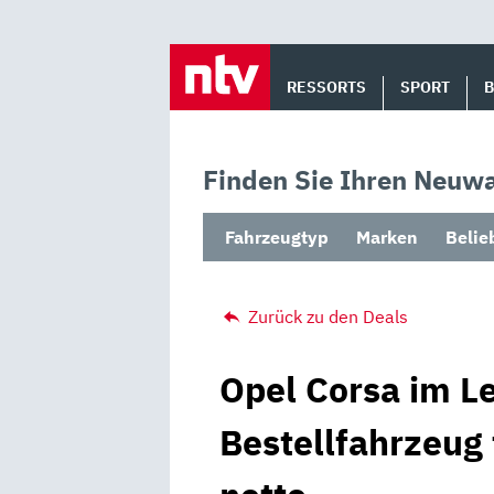
Skip
to
RESSORTS
SPORT
content
Finden Sie Ihren Neuwa
Fahrzeugtyp
Marken
Belie
Zurück zu den Deals
Opel Corsa im Le
Bestellfahrzeug