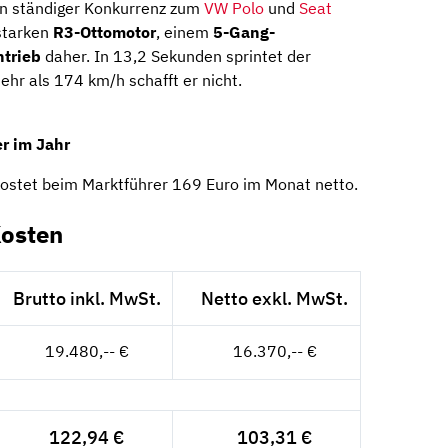
 in ständiger Konkurrenz zum
VW Polo
und
Seat
starken
R3-Ottomotor
, einem
5-Gang-
ntrieb
daher. In 13,2 Sekunden sprintet der
hr als 174 km/h schafft er nicht.
r im Jahr
kostet beim Marktführer 169 Euro im Monat netto.
Kosten
Brutto inkl. MwSt.
Netto exkl. MwSt.
19.480,-- €
16.370,-- €
122,94 €
103,31 €