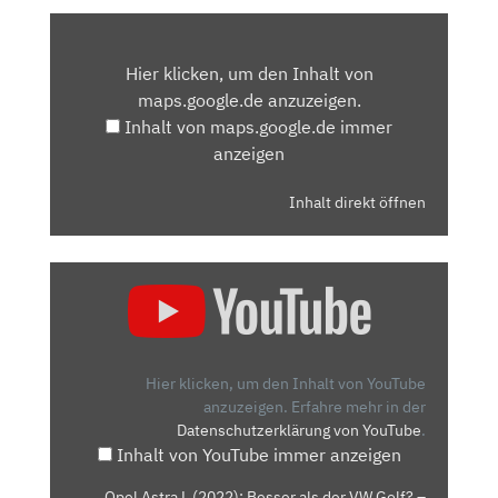
INHALT
VON
Hier klicken, um den Inhalt von
MAPS.GOOGLE.DE
maps.google.de anzuzeigen.
ANZEIGEN
Inhalt von maps.google.de immer
anzeigen
Inhalt direkt öffnen
„OPEL
ASTRA
L
(2022):
BESSER
Hier klicken, um den Inhalt von YouTube
ALS
anzuzeigen.
Erfahre mehr in der
Datenschutzerklärung von YouTube
.
DER
Inhalt von YouTube immer anzeigen
VW
GOLF?
„Opel Astra L (2022): Besser als der VW Golf? –