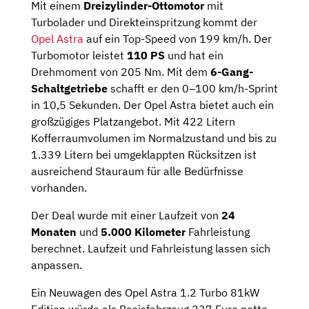
Mit einem
Dreizylinder-Ottomotor
mit
Turbolader und Direkteinspritzung kommt der
Opel Astra
auf ein Top-Speed von 199 km/h. Der
Turbomotor leistet
110 PS
und hat ein
Drehmoment von 205 Nm. Mit dem
6-Gang-
Schaltgetriebe
schafft er den 0–100 km/h-Sprint
in 10,5 Sekunden. Der Opel Astra bietet auch ein
großzügiges Platzangebot. Mit 422 Litern
Kofferraumvolumen im Normalzustand und bis zu
1.339 Litern bei umgeklappten Rücksitzen ist
ausreichend Stauraum für alle Bedürfnisse
vorhanden.
Der Deal wurde mit einer Laufzeit von
24
Monaten
und
5.000 Kilometer
Fahrleistung
berechnet. Laufzeit und Fahrleistung lassen sich
anpassen.
Ein Neuwagen des Opel Astra 1.2 Turbo 81kW
Edition würde als Basisfahrzeug 237 Euro netto