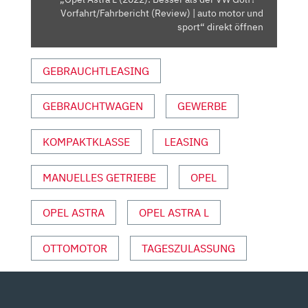
–
Vorfahrt/Fahrbericht (Review) | auto motor und
VORFAHRT/FAHRBERICHT
sport“ direkt öffnen
(REVIEW)
|
GEBRAUCHTLEASING
AUTO
MOTOR
GEBRAUCHTWAGEN
GEWERBE
UND
SPORT“
VON
KOMPAKTKLASSE
LEASING
YOUTUBE
ANZEIGEN
MANUELLES GETRIEBE
OPEL
OPEL ASTRA
OPEL ASTRA L
OTTOMOTOR
TAGESZULASSUNG