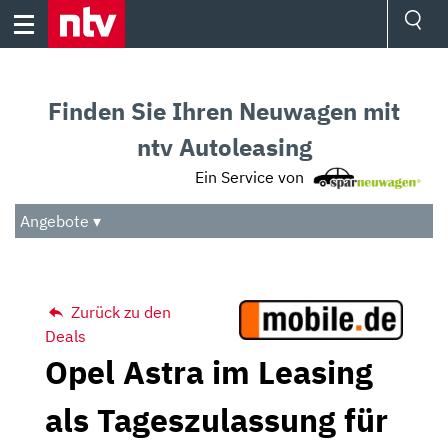
Skip
to
content
Ressorts
Sport
Finden Sie Ihren Neuwagen mit
Börse
Wetter
ntv Autoleasing
TV
Ein Service von
Video
Audio
Angebote ▾
Das Beste
Zurück zu den
Deals
Opel Astra im Leasing
als Tageszulassung für