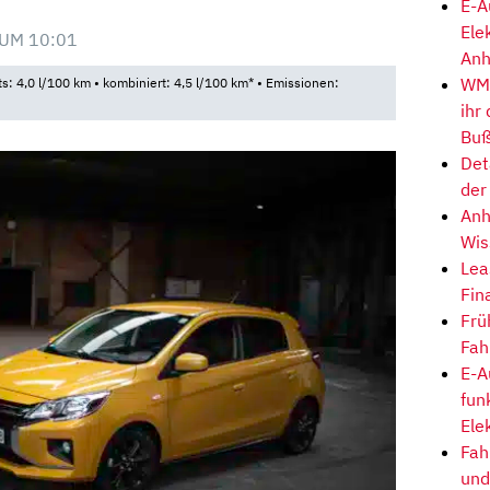
E-A
Ele
 UM 10:01
Anh
WM-
ts: 4,0 l/100 km • kombiniert: 4,5 l/100 km* • Emissionen:
ihr
Buß
Det
der
Anh
Wis
Lea
Fin
Frü
Fah
E-A
fun
Ele
Fah
und