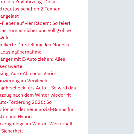
uto als Zugfahrzeug: Diese
ktroautos schaffen 2 Tonnen
ängelast
Fieber auf vier Rädern: So feiert
 das Turnier sicher und völlig ohne
geld
aillierte Darstellung des Modells
 Leasingübernahme
änger mit E-Auto ziehen: Alles
senswerte
sing, Auto-Abo oder Vario-
anzierung im Vergleich
hjahrscheck fürs Auto – So wird das
rzeug nach dem Winter wieder fit
uto-Förderung 2026: So
ktioniert der neue Sozial-Bonus für
ktro und Hybrid
rzeugpflege im Winter: Werterhalt
 Sicherheit