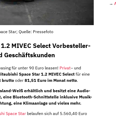
→
pace Star; Quelle: Pressefoto
 1.2 MIVEC Select Vorbesteller-
nd Geschäftskunden
easing für unter 90 Euro leasen!
Privat
– und
itsubishi Space Star 1.2 MIVEC Select
für eine
 brutto
oder
81,51 Euro im Monat netto
.
 Island-Weiß erhältlich und besitzt eine
Audio-
t
, eine
Bluetooth-Schnittstelle
inklusive Musik-
chtung
, eine
Klimaanlage
und vieles mehr.
shi Space Star
belaufen sich auf 5.560,40 Euro