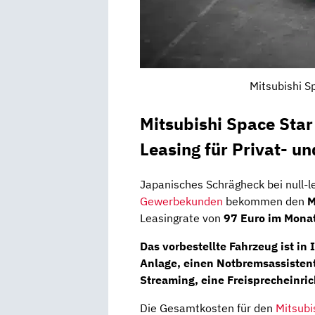
Mitsubishi S
Mitsubishi Space Star
Leasing für Privat- u
Japanisches Schrägheck bei null-l
Gewerbekunden
bekommen den
M
Leasingrate von
97 Euro im Monat
Das vorbestellte Fahrzeug ist in
Anlage
, einen
Notbremsassisten
Streaming, eine
Freisprecheinri
Die Gesamtkosten für den
Mitsubi