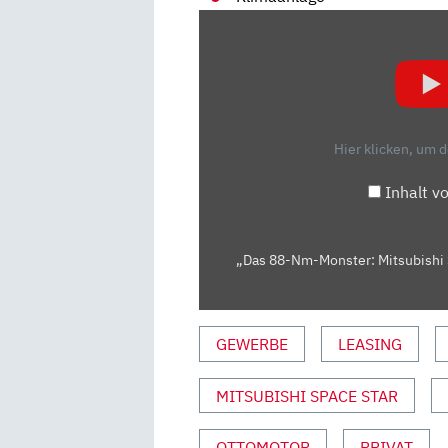
„DAS
88-
NM-
MONSTER:
MITSUBISHI
SPACE
Hier klicken, um 
STAR
|
Inhalt v
UNTERWEGS
MIT
DANIEL
„Das 88-Nm-Monster: Mitsubishi 
HOHMEYER“
VON
YOUTUBE
GEWERBE
LEASING
ANZEIGEN
MITSUBISHI SPACE STAR
OTTOMOTOR
PRIVAT