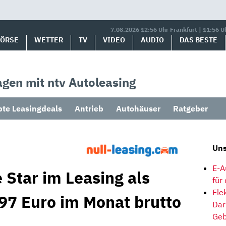
7.08.2026 12:56 Uhr Frankfurt | 11:56 U
BÖRSE
WETTER
TV
VIDEO
AUDIO
DAS BESTE
gen mit ntv Autoleasing
bte Leasingdeals
Antrieb
Autohäuser
Ratgeber
Uns
E-A
 Star im Leasing als
für
Ele
 97 Euro im Monat brutto
Dar
Geb