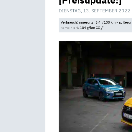
[Preisupdate!]
DIENSTAG, 13. SEPTEMBER 2022
Verbrauch: innerorts: 5,4 l/100 km • außeror
kombiniert: 104 g/km CO
*
2