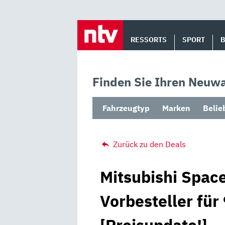
Skip
to
RESSORTS
SPORT
content
Finden Sie Ihren Neuwa
Fahrzeugtyp
Marken
Belie
Zurück zu den Deals
Mitsubishi Space
Vorbesteller für