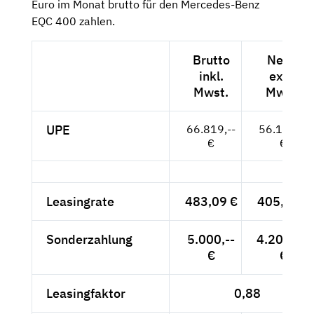
Euro im Monat brutto für den Mercedes-Benz
EQC 400 zahlen.
Brutto
Netto
inkl.
exkl.
Mwst.
Mwst.
UPE
66.819,--
56.150,--
€
€
Leasingrate
483,09 €
405,96 €
Sonderzahlung
5.000,--
4.201,68
€
€
Leasingfaktor
0,88