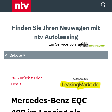
Skip
to
content
Ressorts
Sport
Finden Sie Ihren Neuwagen mit
Börse
Wetter
ntv Autoleasing
TV
Ein Service von
Video
Audio
Angebote ▾
Das Beste
Zurück zu den
Deals
Mercedes-Benz EQC