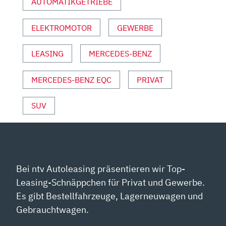
AUTOMATIKGETRIEBE
&
SPORT“
VON
ELEKTROMOTOR
GEWERBE
YOUTUBE
ANZEIGEN
LEASING
MERCEDES-BENZ
MERCEDES-BENZ EQC
PRIVAT
SUV
Bei ntv Autoleasing präsentieren wir Top-
Leasing-Schnäppchen für Privat und Gewerbe.
Es gibt Bestellfahrzeuge, Lagerneuwagen und
Gebrauchtwagen.