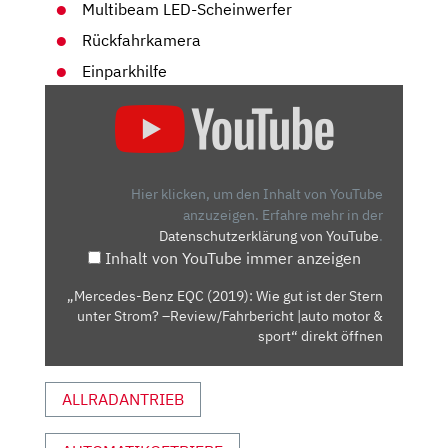
Multibeam LED-Scheinwerfer
Rückfahrkamera
Einparkhilfe
„MERCEDES-
BENZ
EQC
(2019):
WIE
Hier klicken, um den Inhalt von YouTube
GUT
anzuzeigen.
Erfahre mehr in der
Datenschutzerklärung von YouTube
.
IST
Inhalt von YouTube immer anzeigen
DER
STERN
„Mercedes-Benz EQC (2019): Wie gut ist der Stern
UNTER
unter Strom? –Review/Fahrbericht |auto motor &
STROM?
sport“ direkt öffnen
–
REVIEW/FAHRBERICHT
ALLRADANTRIEB
|AUTO
MOTOR