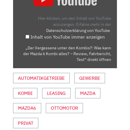
UNTER
DEN
KOMBIS?:
Hier klicken, um den Inhalt von YouTube
WAS
anzuzeigen.
Erfahre mehr in der
Datenschutzerklärung von YouTube
.
KANN
Inhalt von YouTube immer anzeigen
DER
MAZDA
„Der Vergessene unter den Kombis?: Was kann
6
der Mazda 6 Kombi alles? – Review, Fahrbericht,
KOMBI
Test“ direkt öffnen
ALLES?
–
AUTOMATIKGETRIEBE
GEWERBE
REVIEW,
FAHRBERICHT,
KOMBI
LEASING
MAZDA
TEST“
VON
YOUTUBE
MAZDA6
OTTOMOTOR
ANZEIGEN
PRIVAT