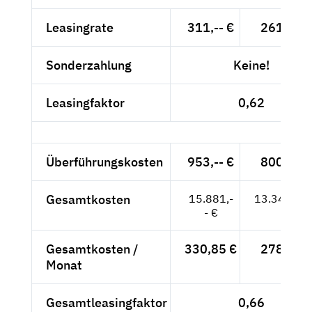
Leasingrate
311,-- €
261,34 
Sonderzahlung
Keine!
Leasingfaktor
0,62
Überführungskosten
953,-- €
800,84 
Gesamtkosten
15.881,-
13.345,38
- €
Gesamtkosten /
330,85 €
278,03 
Monat
Gesamtleasingfaktor
0,66