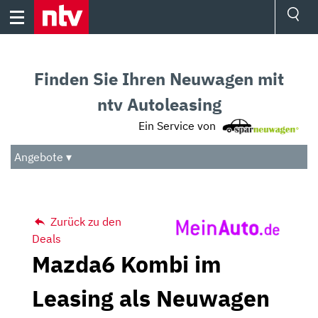
Skip
to
content
Ressorts
Sport
Finden Sie Ihren Neuwagen mit
Börse
Wetter
ntv Autoleasing
TV
Ein Service von
Video
Audio
Angebote ▾
Das Beste
Zurück zu den
Deals
Mazda6 Kombi im
Leasing als Neuwagen