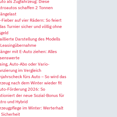
uto als Zugfahrzeug: Diese
ktroautos schaffen 2 Tonnen
ängelast
Fieber auf vier Rädern: So feiert
 das Turnier sicher und völlig ohne
geld
aillierte Darstellung des Modells
 Leasingübernahme
änger mit E-Auto ziehen: Alles
senswerte
sing, Auto-Abo oder Vario-
anzierung im Vergleich
hjahrscheck fürs Auto – So wird das
rzeug nach dem Winter wieder fit
uto-Förderung 2026: So
ktioniert der neue Sozial-Bonus für
ktro und Hybrid
rzeugpflege im Winter: Werterhalt
 Sicherheit