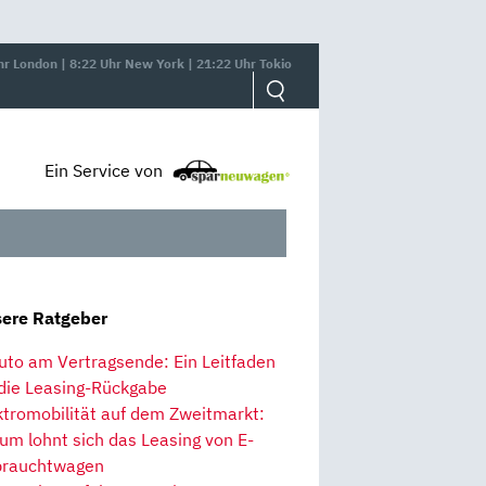
hr London | 8:22 Uhr New York | 21:22 Uhr Tokio
Ein Service von
ere Ratgeber
uto am Vertragsende: Ein Leitfaden
 die Leasing-Rückgabe
ktromobilität auf dem Zweitmarkt:
um lohnt sich das Leasing von E-
rauchtwagen