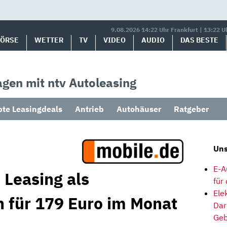
9.08.2026 14:22 Uhr Frankfurt | 13:22 U
BÖRSE
WETTER
TV
VIDEO
AUDIO
DAS BESTE
gen mit ntv Autoleasing
bte Leasingdeals
Antrieb
Autohäuser
Ratgeber
Uns
E-A
Leasing als
für
Ele
 für 179 Euro im Monat
Dar
Geb