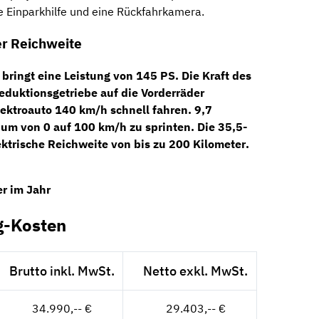
ne Einparkhilfe und eine Rückfahrkamera.
er Reichweite
“
bringt eine Leistung von
145 PS
. Die Kraft des
eduktionsgetriebe
auf die Vorderräder
ektroauto 140 km/h schnell fahren. 9,7
 um von 0 auf 100 km/h zu sprinten. Die 35,5-
ektrische Reichweite von bis zu
200 Kilometer
.
r im Jahr
g-Kosten
Brutto inkl. MwSt.
Netto exkl. MwSt.
34.990,-- €
29.403,-- €