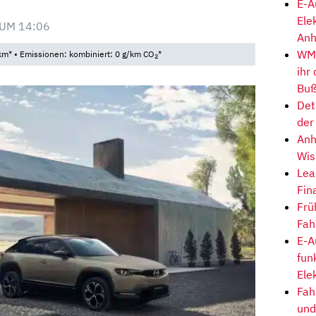
E-A
Ele
UM 14:06
Anh
WM-
km* • Emissionen: kombiniert: 0 g/km CO
*
2
ihr
Buß
Det
der
Anh
Wis
Lea
Fin
Frü
Fah
E-A
fun
Ele
Fah
und