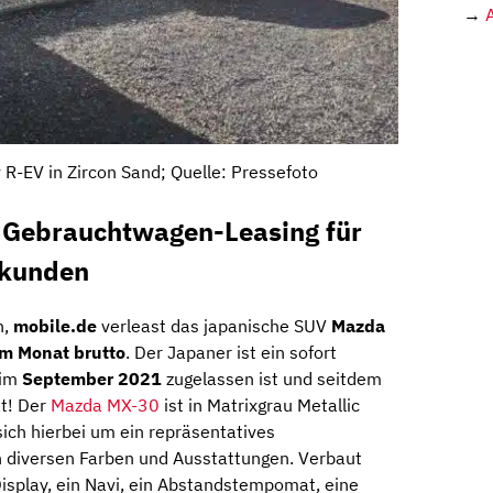
→
R-EV in Zircon Sand; Quelle: Pressefoto
Gebrauchtwagen-Leasing für
skunden
n,
mobile.de
verleast das japanische SUV
Mazda
im Monat brutto
. Der Japaner ist ein sofort
 im
September 2021
zugelassen ist und seitdem
at! Der
Mazda MX-30
ist in Matrixgrau Metallic
 sich hierbei um ein repräsentatives
in diversen Farben und Ausstattungen. Verbaut
isplay, ein Navi, ein Abstandstempomat, eine