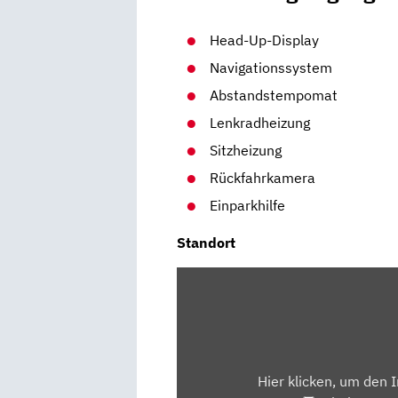
Head-Up-Display
Navigationssystem
Abstandstempomat
Lenkradheizung
Sitzheizung
Rückfahrkamera
Einparkhilfe
Standort
INHALT
VON
MAPS.GOOGLE.DE
ANZEIGEN
Hier klicken, um den 