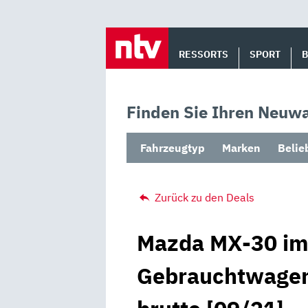
Skip
to
RESSORTS
SPORT
content
Finden Sie Ihren Neuwa
Fahrzeugtyp
Marken
Belie
Zurück zu den Deals
Mazda MX-30 im 
Gebrauchtwagen