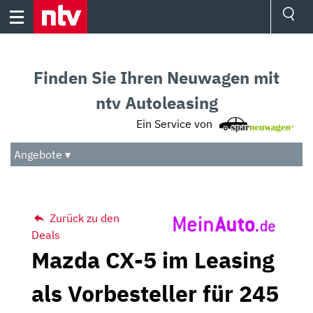
Skip
to
content
Ressorts
Sport
Finden Sie Ihren Neuwagen mit
Börse
Wetter
ntv Autoleasing
TV
Ein Service von
Video
Audio
Angebote ▾
Das Beste
Zurück zu den
Deals
Mazda CX-5 im Leasing
als Vorbesteller für 245