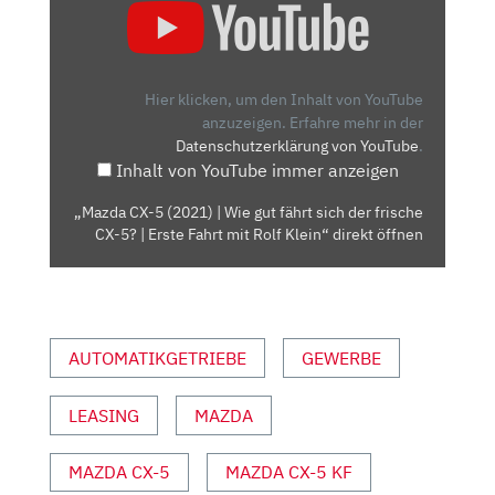
CX-
5
(2021)
| WIE
Hier klicken, um den Inhalt von YouTube
GUT
anzuzeigen.
Erfahre mehr in der
Datenschutzerklärung von YouTube
.
FÄHRT
Inhalt von YouTube immer anzeigen
SICH
DER
„Mazda CX-5 (2021) | Wie gut fährt sich der frische
FRISCHE
CX-5? | Erste Fahrt mit Rolf Klein“ direkt öffnen
CX-
5?
| ERSTE
FAHRT
AUTOMATIKGETRIEBE
GEWERBE
MIT
ROLF
KLEIN“
LEASING
MAZDA
VON
YOUTUBE
MAZDA CX-5
MAZDA CX-5 KF
ANZEIGEN