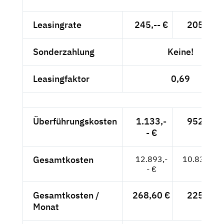
Leasingrate
245,-- €
205,88 
Sonderzahlung
Keine!
Leasingfaktor
0,69
Überführungskosten
1.133,-
952,10 
- €
Gesamtkosten
12.893,-
10.834,45
- €
Gesamtkosten /
268,60 €
225,72 
Monat