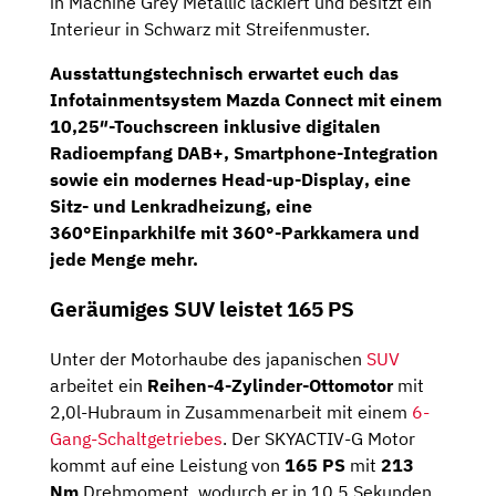
in Machine Grey Metallic lackiert und besitzt ein
Interieur in Schwarz mit Streifenmuster.
Ausstattungstechnisch erwartet euch das
Infotainmentsystem Mazda Connect mit einem
10,25″-Touchscreen
inklusive digitalen
Radioempfang DAB+, Smartphone-Integration
sowie ein modernes
Head-up-Display
, eine
Sitz- und Lenkradheizung, eine
360°Einparkhilfe mit 360°-Parkkamera und
jede Menge mehr.
Geräumiges SUV leistet 165 PS
Unter der Motorhaube des japanischen
SUV
arbeitet ein
Reihen-4-Zylinder-Ottomotor
mit
2,0l-Hubraum in Zusammenarbeit mit einem
6-
Gang-Schaltgetriebes
. Der SKYACTIV-G Motor
kommt auf eine Leistung von
165 PS
mit
213
Nm
Drehmoment, wodurch er in 10,5 Sekunden