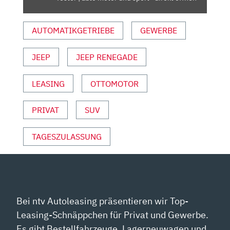
UND
SPORT“
AUTOMATIKGETRIEBE
GEWERBE
VON
YOUTUBE
ANZEIGEN
JEEP
JEEP RENEGADE
LEASING
OTTOMOTOR
PRIVAT
SUV
TAGESZULASSUNG
Bei ntv Autoleasing präsentieren wir Top-
Leasing-Schnäppchen für Privat und Gewerbe.
Es gibt Bestellfahrzeuge, Lagerneuwagen und