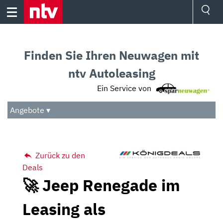
Skip
to
content
Ressorts
Sport
Finden Sie Ihren Neuwagen mit
Börse
Wetter
ntv Autoleasing
TV
Ein Service von
Video
Audio
Angebote ▾
Das Beste
Zurück zu den
Deals
🚀 Jeep Renegade im
Leasing als