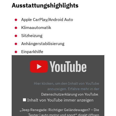
Ausstattungshighlights
Apple CarPlay/Android Auto
Klimaautomatik
Sitzheizung
Anhängerstabilisierung
Einparkhilfe
„JEEP
RENEGADE:
RICHTIGER
GELÄNDEWAGEN?
–
Hier klicken, um den Inhalt von YouTube
DIE
anzuzeigen.
Erfahre mehr in der
Datenschutzerklärung von YouTube
.
TESTER
Inhalt von YouTube immer anzeigen
|
AUTO
„Jeep Renegade: Richtiger Geländewagen? – Die
MOTOR
Tester | auto motor und sport“ direkt öffnen