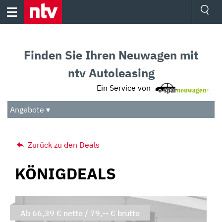
Skip
to
content
Ressorts
Sport
Finden Sie Ihren Neuwagen mit
Börse
Wetter
ntv Autoleasing
TV
Ein Service von
Video
Audio
Angebote ▾
Das Beste
Zurück zu den Deals
KÖNIGDEALS
Ab 66,39 € netto / 79,-- € brutto