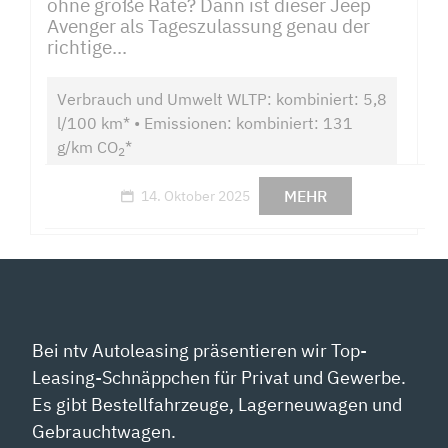
ohne große Rate? Dann ist dieser Jeep
Avenger als Tageszulassung genau der
richtige...
Verbrauch und Umwelt WLTP: kombiniert: 5,8
l/100 km* • Emissionen: kombiniert: 131
g/km CO
*
2
MEHR
14. Oktober 2025
Bei ntv Autoleasing präsentieren wir Top-
Leasing-Schnäppchen für Privat und Gewerbe.
Es gibt Bestellfahrzeuge, Lagerneuwagen und
Gebrauchtwagen.