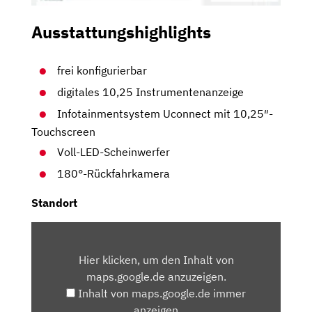
Ausstattungshighlights
frei konfigurierbar
digitales 10,25 Instrumentenanzeige
Infotainmentsystem Uconnect mit 10,25″-
Touchscreen
Voll-LED-Scheinwerfer
180°-Rückfahrkamera
Standort
INHALT
VON
Hier klicken, um den Inhalt von
MAPS.GOOGLE.DE
maps.google.de anzuzeigen.
ANZEIGEN
Inhalt von maps.google.de immer
anzeigen