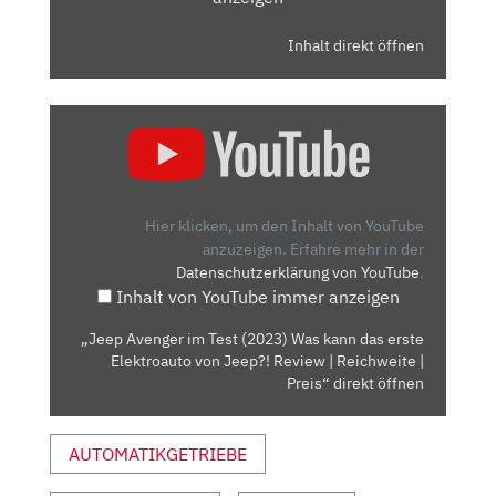
Inhalt direkt öffnen
„JEEP
AVENGER
IM
TEST
(2023)
Hier klicken, um den Inhalt von YouTube
WAS
anzuzeigen.
Erfahre mehr in der
Datenschutzerklärung von YouTube
.
KANN
Inhalt von YouTube immer anzeigen
DAS
ERSTE
„Jeep Avenger im Test (2023) Was kann das erste
ELEKTROAUTO
Elektroauto von Jeep?! Review | Reichweite |
VON
Preis“ direkt öffnen
JEEP?!
REVIEW
AUTOMATIKGETRIEBE
|
REICHWEITE