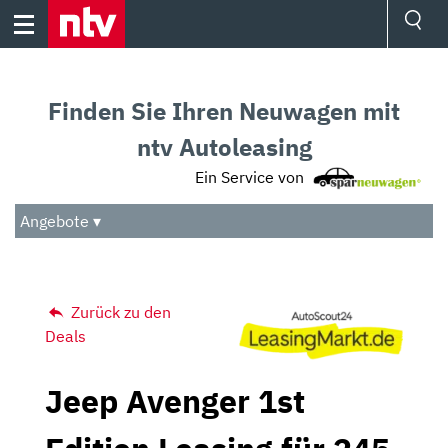
Skip
to
content
Ressorts
Sport
Finden Sie Ihren Neuwagen mit
Börse
Wetter
ntv Autoleasing
TV
Ein Service von
Video
Audio
Angebote ▾
Das Beste
Zurück zu den
Deals
Jeep Avenger 1st