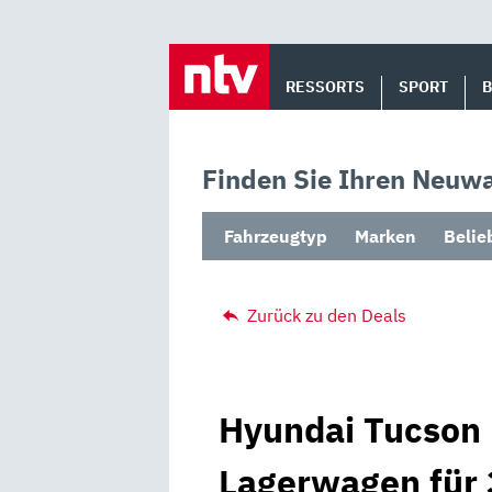
Skip
to
RESSORTS
SPORT
content
Finden Sie Ihren Neuwa
Fahrzeugtyp
Marken
Belie
Zurück zu den Deals
Hyundai Tucson 
Lagerwagen für 