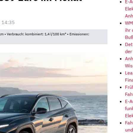
E-A
Ele
Anh
 14:35
WM-
ihr
m • Verbrauch: kombiniert: 1,4 l/100 km* • Emissionen:
Buß
Det
der
Anh
Wis
Lea
Fin
Frü
Fah
E-A
fun
Ele
Fah
und