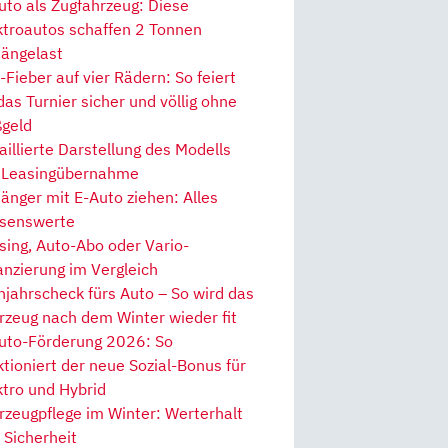
uto als Zugfahrzeug: Diese
ktroautos schaffen 2 Tonnen
ängelast
Fieber auf vier Rädern: So feiert
 das Turnier sicher und völlig ohne
geld
aillierte Darstellung des Modells
 Leasingübernahme
änger mit E-Auto ziehen: Alles
senswerte
sing, Auto-Abo oder Vario-
anzierung im Vergleich
hjahrscheck fürs Auto – So wird das
rzeug nach dem Winter wieder fit
uto-Förderung 2026: So
ktioniert der neue Sozial-Bonus für
ktro und Hybrid
rzeugpflege im Winter: Werterhalt
 Sicherheit