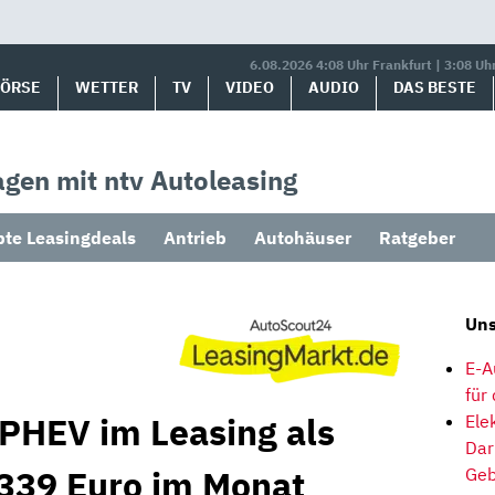
6.08.2026 4:08 Uhr Frankfurt | 3:08 Uh
BÖRSE
WETTER
TV
VIDEO
AUDIO
DAS BESTE
gen mit ntv Autoleasing
bte Leasingdeals
Antrieb
Autohäuser
Ratgeber
Uns
E-A
für
PHEV im Leasing als
Ele
Dar
339 Euro im Monat
Geb