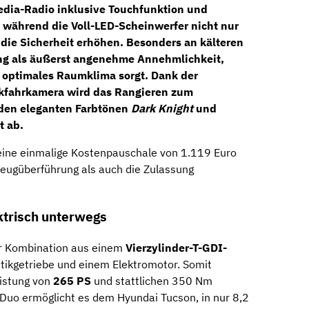
edia-Radio inklusive Touchfunktion und
, während die
Voll-LED-Scheinwerfer
nicht nur
die Sicherheit erhöhen. Besonders an kälteren
ung als äußerst angenehme Annehmlichkeit,
n optimales Raumklima sorgt. Dank der
kfahrkamera
wird das Rangieren zum
 den eleganten Farbtönen
Dark Knight
und
t ab.
 eine einmalige Kostenpauschale von 1.119 Euro
rzeugüberführung als auch die Zulassung
ektrisch unterwegs
er Kombination aus einem
Vierzylinder-T-GDI-
ikgetriebe und einem Elektromotor. Somit
istung von
265 PS
und stattlichen 350 Nm
uo ermöglicht es dem Hyundai Tucson, in nur 8,2